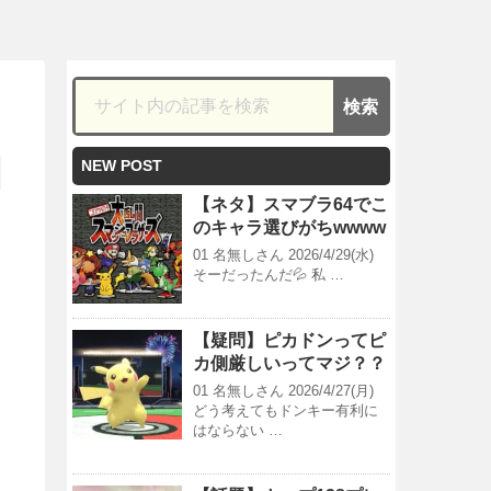
NEW POST
【ネタ】スマブラ64でこ
のキャラ選びがちwwww
01 名無しさん 2026/4/29(水)
そーだったんだ💦 私 …
【疑問】ピカドンってピ
カ側厳しいってマジ？？
01 名無しさん 2026/4/27(月)
どう考えてもドンキー有利に
はならない …