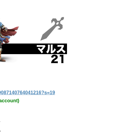
410087140764041216?s=19
account)
4
て