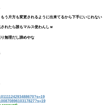
4
ともう片方も変更されるように出来てるから下手にいじれない
化されたら誰もマルス使わんしｗ
限り無理だし諦めやな
6
1
1410111124293488670?s=19
1410087089610317827?s=19