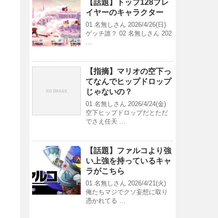
【話題】トップ128プレ
イヤーのキャラクター
01 名無しさん 2026/4/26(日)
ゲッチ誰？ 02 名無しさん 202
…
【指摘】マリオの空下っ
てなんでヒップドロップ
じゃないの？
01 名無しさん 2026/4/24(金)
空下ヒップドロップだとただ
でさえ任天 …
【話題】ファルコより強
い上強を持っているキャ
ラがこちら
01 名無しさん 2026/4/21(火)
俺たちマジでクソ妄想に取り
憑かれてる …