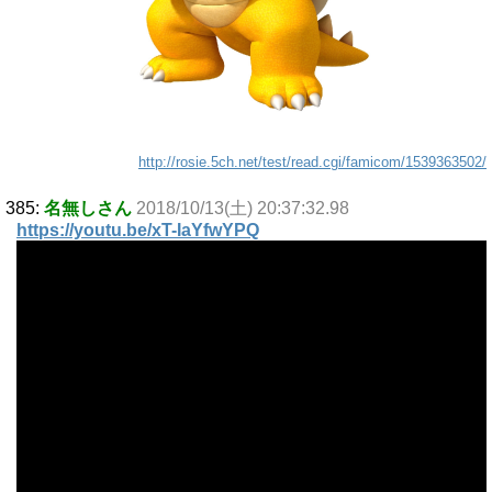
http://rosie.5ch.net/test/read.cgi/famicom/1539363502/
385:
名無しさん
2018/10/13(土) 20:37:32.98
https://youtu.be/xT-IaYfwYPQ