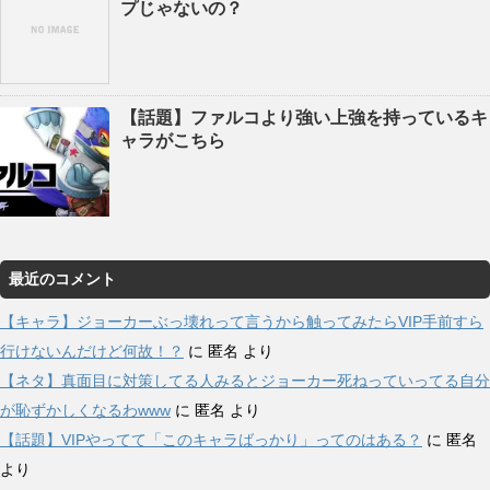
プじゃないの？
【話題】ファルコより強い上強を持っているキ
ャラがこちら
最近のコメント
【キャラ】ジョーカーぶっ壊れって言うから触ってみたらVIP手前すら
行けないんだけど何故！？
に
匿名
より
【ネタ】真面目に対策してる人みるとジョーカー死ねっていってる自分
が恥ずかしくなるわwww
に
匿名
より
【話題】VIPやってて「このキャラばっかり」ってのはある？
に
匿名
より