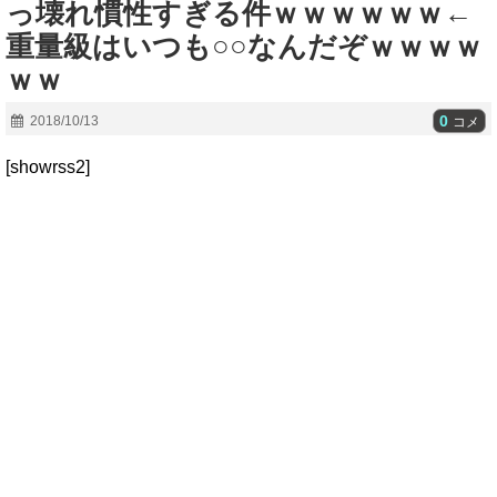
っ壊れ慣性すぎる件ｗｗｗｗｗｗ←
重量級はいつも○○なんだぞｗｗｗｗ
ｗｗ
0
2018/10/13
コメ
[showrss2]