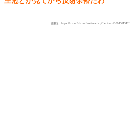
王冠とか見てから反射余裕だわ
引用元：https://rosie.5ch.net/test/read.cgi/famicom/1624501512/