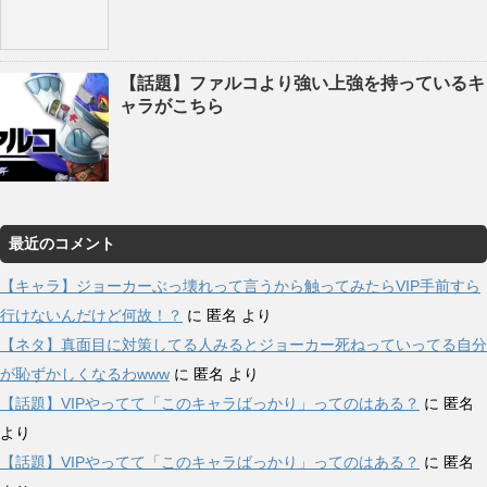
【話題】ファルコより強い上強を持っているキ
ャラがこちら
最近のコメント
【キャラ】ジョーカーぶっ壊れって言うから触ってみたらVIP手前すら
行けないんだけど何故！？
に
匿名
より
【ネタ】真面目に対策してる人みるとジョーカー死ねっていってる自分
が恥ずかしくなるわwww
に
匿名
より
【話題】VIPやってて「このキャラばっかり」ってのはある？
に
匿名
より
【話題】VIPやってて「このキャラばっかり」ってのはある？
に
匿名