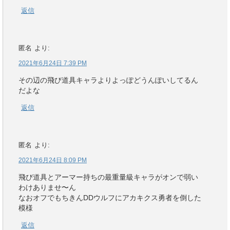
返信
匿名
より:
2021年6月24日 7:39 PM
その辺の飛び道具キャラよりよっぽどうんぽいしてるん
だよな
返信
匿名
より:
2021年6月24日 8:09 PM
飛び道具とアーマー持ちの最重量級キャラがオンで弱い
わけありませ〜ん
なおオフでもちきんDDウルフにアカキクス勇者を倒した
模様
返信