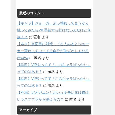
最近のコメント
【キャラ】ジョーカーぶっ壊れって言うから
触ってみたらVIP手前すら行けないんだけど何
故！？
に
匿名
より
【ネタ】真面目に対策してる人みるとジョー
カー死ねっていってる自分が恥ずかしくなる
わwww
に
匿名
より
【話題】VIPやってて「このキャラばっかり」
ってのはある？
に
匿名
より
【話題】VIPやってて「このキャラばっかり」
ってのはある？
に
匿名
より
【不満】ガオガエンとかいうキモい化け猫は
いつスマブラから消えるの？
に
匿名
より
アーカイブ