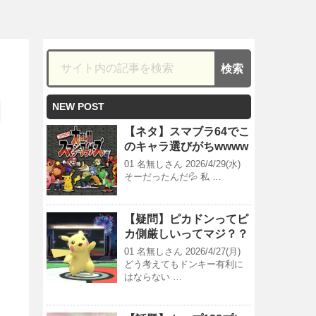
NEW POST
【ネタ】スマブラ64でこ
のキャラ選びがちwwww
01 名無しさん 2026/4/29(水)
そーだったんだ💦 私 …
【疑問】ピカドンってピ
カ側厳しいってマジ？？
01 名無しさん 2026/4/27(月)
どう考えてもドンキー有利に
はならない …