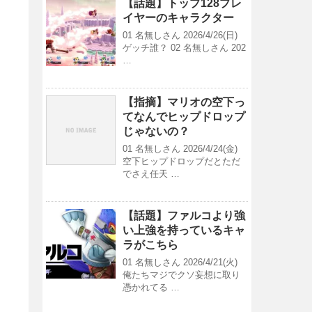
【話題】トップ128プレ
イヤーのキャラクター
01 名無しさん 2026/4/26(日)
ゲッチ誰？ 02 名無しさん 202
…
【指摘】マリオの空下っ
てなんでヒップドロップ
じゃないの？
01 名無しさん 2026/4/24(金)
空下ヒップドロップだとただ
でさえ任天 …
【話題】ファルコより強
い上強を持っているキャ
ラがこちら
01 名無しさん 2026/4/21(火)
俺たちマジでクソ妄想に取り
憑かれてる …