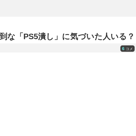
到な「PS5潰し」に気づいた人いる？
6
コメ