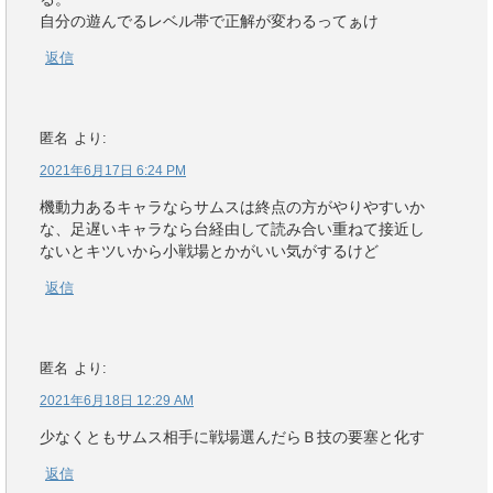
自分の遊んでるレベル帯で正解が変わるってぁけ
返信
匿名
より:
2021年6月17日 6:24 PM
機動力あるキャラならサムスは終点の方がやりやすいか
な、足遅いキャラなら台経由して読み合い重ねて接近し
ないとキツいから小戦場とかがいい気がするけど
返信
匿名
より:
2021年6月18日 12:29 AM
少なくともサムス相手に戦場選んだらＢ技の要塞と化す
返信