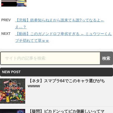
PREV
【悲報】鉄拳知らねえから誰来ても誰?ってなるよ←
え…？
NEXT
【動画】このガノンドロフ卑劣すぎる ← ミュウツーくん
ブチ切れてて草ｗｗ
NEW POST
【ネタ】スマブラ64でこのキャラ選びがち
wwww
【疑問】ピカドンってピカ側厳しいってマ