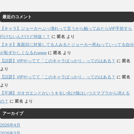
最近のコメント
【キャラ】ジョーカーぶっ壊れって言うから触ってみたらVIP手前すら
行けないんだけど何故！？
に
匿名
より
【ネタ】真面目に対策してる人みるとジョーカー死ねっていってる自分
が恥ずかしくなるわwww
に
匿名
より
【話題】VIPやってて「このキャラばっかり」ってのはある？
に
匿名
より
【話題】VIPやってて「このキャラばっかり」ってのはある？
に
匿名
より
【不満】ガオガエンとかいうキモい化け猫はいつスマブラから消える
の？
に
匿名
より
アーカイブ
2026年4月
2026年3月