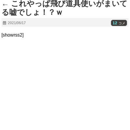
← これやっぱ飛び道具使いがまいて
る嘘でしょ！？ｗ
12
2021/06/17
コメ
[showrss2]