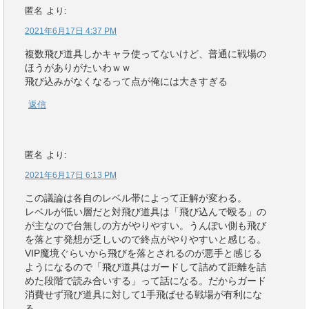
匿名
より:
2021年6月17日 4:37 PM
複数飛び道具しかキャラ使ってないけど、普通に戦場の
ほうがありがたいわｗｗ
飛び込みがなくなるって点が俺には大きすぎる
返信
匿名
より:
2021年6月17日 6:13 PM
この議論は各自のレベル帯によって正解が変わる。
レベルが低い層だと対飛び道具は「飛び込んで殴る」の
が主なので台無しの方がやりやすい。うんぽい側も飛び
を落とす発想が乏しいので終点がやりやすいと感じる。
VIP魔境ぐらいから飛びを落とされるのが悪手と感じる
ようになるので「飛び道具はガードして詰めて距離を詰
めた段階で読み合いする」って話になる。だからガード
消費せず飛び道具に対して1手飛ばせる戦場が有利にな
る。