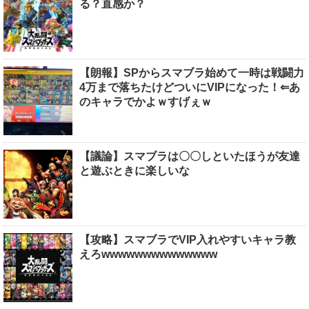
る？直感か？
【朗報】SPからスマブラ始めて一時は戦闘力
4万まで落ちたけどついにVIPになった！⇐あ
のキャラでかよｗすげぇｗ
【議論】スマブラは〇〇しといたほうが友達
と遊ぶときに楽しいな
【攻略】スマブラでVIP入れやすいキャラ教
えろwwwwwwwwwwwwww