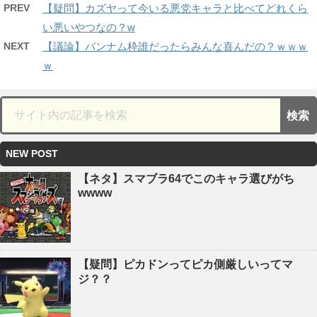
PREV
【疑問】カズヤって今いる悪党キャラと比べてどれくら
い悪いやつなの？w
NEXT
【議論】バンナム枠誰だったらみんな喜んだの？ｗｗｗ
ｗ
NEW POST
【ネタ】スマブラ64でこのキャラ選びがち
wwww
【疑問】ピカドンってピカ側厳しいってマ
ジ？？