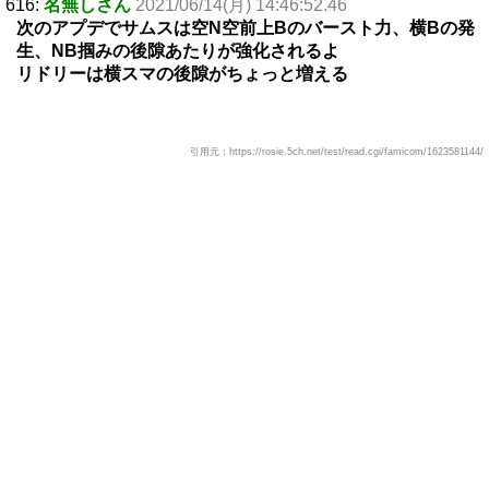
616:
名無しさん
2021/06/14(月) 14:46:52.46
次のアプデでサムスは空N空前上Bのバースト力、横Bの発
生、NB掴みの後隙あたりが強化されるよ
リドリーは横スマの後隙がちょっと増える
引用元：https://rosie.5ch.net/test/read.cgi/famicom/1623581144/