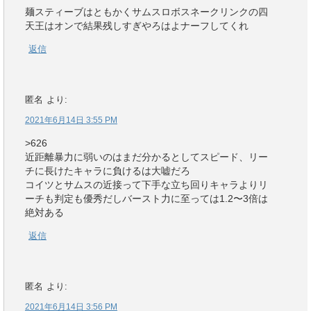
麺スティーブはともかくサムスロボスネークリンクの四
天王はオンで結果残しすぎやろはよナーフしてくれ
返信
匿名
より:
2021年6月14日 3:55 PM
>626
近距離暴力に弱いのはまだ分かるとしてスピード、リー
チに長けたキャラに負けるは大嘘だろ
コイツとサムスの近接って下手な立ち回りキャラよりリ
ーチも判定も優秀だしバースト力に至っては1.2〜3倍は
絶対ある
返信
匿名
より:
2021年6月14日 3:56 PM