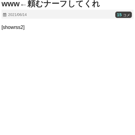
www←頼むナーフしてくれ
15
2021/06/14
コメ
[showrss2]