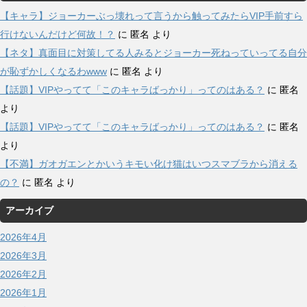
【キャラ】ジョーカーぶっ壊れって言うから触ってみたらVIP手前すら
行けないんだけど何故！？
に
匿名
より
【ネタ】真面目に対策してる人みるとジョーカー死ねっていってる自分
が恥ずかしくなるわwww
に
匿名
より
【話題】VIPやってて「このキャラばっかり」ってのはある？
に
匿名
より
【話題】VIPやってて「このキャラばっかり」ってのはある？
に
匿名
より
【不満】ガオガエンとかいうキモい化け猫はいつスマブラから消える
の？
に
匿名
より
アーカイブ
2026年4月
2026年3月
2026年2月
2026年1月