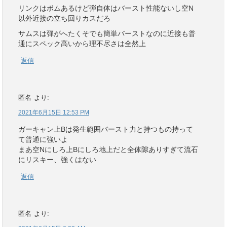
リンクはボムあるけど弾自体はバースト性能ないし空N
以外近接の立ち回りカスだろ
サムスは弾がへたくそでも簡単バーストなのに近接も普
通にスペック高いから理不尽さは全然上
返信
匿名
より:
2021年6月15日 12:53 PM
ガーキャン上Bは発生範囲バースト力と持つもの持って
て普通に強いよ
まあ空Nにしろ上Bにしろ地上だと全体隙ありすぎて流石
にリスキー、強くはない
返信
匿名
より: