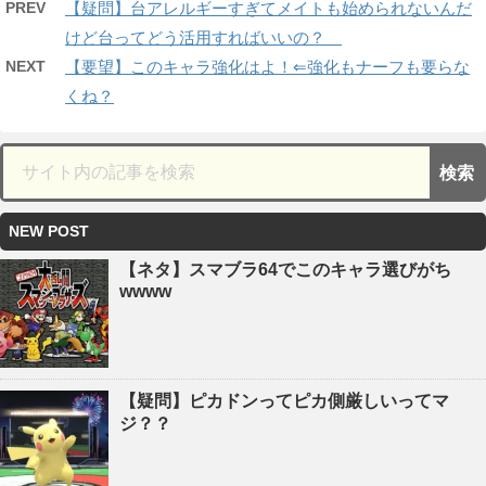
PREV
【疑問】台アレルギーすぎてメイトも始められないんだ
けど台ってどう活用すればいいの？
NEXT
【要望】このキャラ強化はよ！⇐強化もナーフも要らな
くね？
NEW POST
【ネタ】スマブラ64でこのキャラ選びがち
wwww
【疑問】ピカドンってピカ側厳しいってマ
ジ？？