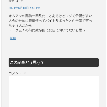
匿名
より:
2021年6月15日 5:58 PM
オムアツの配信一回見たことあるけどマジで舌禍が多い
大会のために仮病使ってバイトサボったとか平気で言っ
ちゃう人だから
トーク云々の前に致命的に配信に向いてないと思う
返信
この記事どう思う？
コメント
※