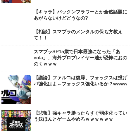
【キャラ】パックンフラワーとか全然話題に
あがらないけどどうなの?
【相談】スマブラのメンタルの保ち方教え
て！！
スマブラSP15歳で日本最強になった「あ
cola」、海外プロプレイヤー達が恐怖におの
のくｗｗｗ
【議論】ファルコは復帰、フォックスは投げ
バ強化はよ←フォックス強化いるか？wwww
【悲報】強キャラ勝ったらすぐ弱体化ってい
う奴ほんとゲームやめろｗｗｗｗｗｗ