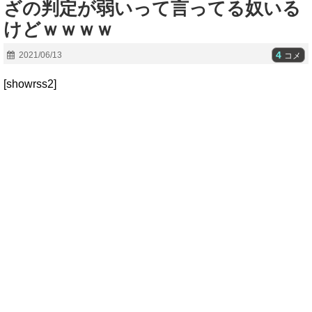
ざの判定が弱いって言ってる奴いる
けどｗｗｗｗ
4
2021/06/13
コメ
[showrss2]