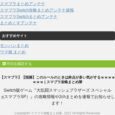
スマブラまとめアンテナ
スマブラSwitch攻略まとめアンテナ速報
スマブラSwitchまとめアンテナ
まとめくすアンテナ
おすすめサイト
モンハンまとめ
ウマ娘 まとめ
RSSを購読する
【スマブラ】【指摘】このルールのときは終点が多い気がするｗｗｗｗ
ｗｗｗ | スマブラ攻略まとめ隊
Switch版ゲーム『大乱闘スマッシュブラザーズ スペシャル
（スマブラSP）』の攻略情報や2chまとめを速報でお知らせし
×
ます！
Copyright© スマブラ攻略まとめ隊 , 2021 All Rights Reserved.