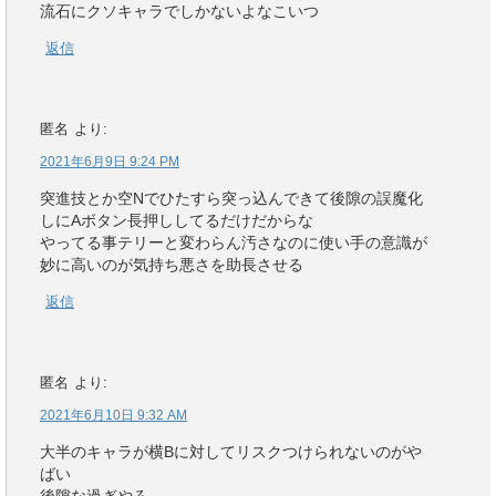
流石にクソキャラでしかないよなこいつ
返信
匿名
より:
2021年6月9日 9:24 PM
突進技とか空Nでひたすら突っ込んできて後隙の誤魔化
しにAボタン長押ししてるだけだからな
やってる事テリーと変わらん汚さなのに使い手の意識が
妙に高いのが気持ち悪さを助長させる
返信
匿名
より:
2021年6月10日 9:32 AM
大半のキャラが横Bに対してリスクつけられないのがや
ばい