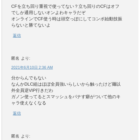
CFを立ち回り重視で使ってない？立ち回りのCFはオフ
でしか通用しないオンよわキャラだぞ
オンラインでCF使う時は頭空っぽにしてコンボ始動技振
らないと勝てないよ
返信
匿名
より:
2021年6月10日 2:36 AM
分からんでもない
なんかDLC組はほぼ全員強いらしいから触ったけど麺以
外全員逆VIP行きだわ
ガノン使ってるとスマッシュをパナす癖がついて他のキ
ャラ使えなくなる
返信
匿名
より: