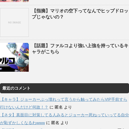
【指摘】マリオの空下ってなんでヒップドロッ
プじゃないの？
【話題】ファルコより強い上強を持っているキ
ャラがこちら
最近のコメント
【キャラ】ジョーカーぶっ壊れって言うから触ってみたらVIP手前すら
行けないんだけど何故！？
に
匿名
より
【ネタ】真面目に対策してる人みるとジョーカー死ねっていってる自分
が恥ずかしくなるわwww
に
匿名
より