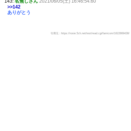
143:
名無しさん
2021/06/05(土) 16:46:54.60
>>142
ありがとう
引用元：https://rosie.5ch.net/test/read.cgi/famicom/1622869438/