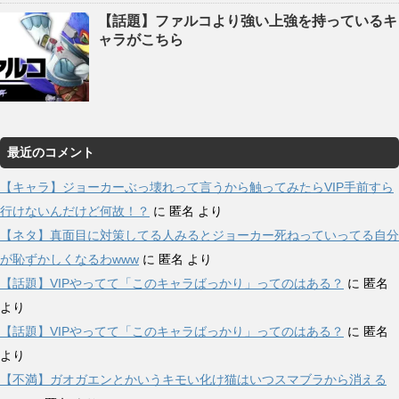
【話題】ファルコより強い上強を持っているキ
ャラがこちら
最近のコメント
【キャラ】ジョーカーぶっ壊れって言うから触ってみたらVIP手前すら
行けないんだけど何故！？
に
匿名
より
【ネタ】真面目に対策してる人みるとジョーカー死ねっていってる自分
が恥ずかしくなるわwww
に
匿名
より
【話題】VIPやってて「このキャラばっかり」ってのはある？
に
匿名
より
【話題】VIPやってて「このキャラばっかり」ってのはある？
に
匿名
より
【不満】ガオガエンとかいうキモい化け猫はいつスマブラから消える