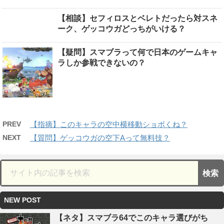
【相談】セフィロスとベレトだったら対スネ
ーク、ゲッコウガどっちがいける？
【疑問】スマブラって何で日本のゲームキャ
ラしか参戦できないの？
PREV
【指摘】このキャラの空中横移動ショボくね？
NEXT
【質問】ゲッコウガの空下Aって無料技？
NEW POST
【ネタ】スマブラ64でこのキャラ選びがち