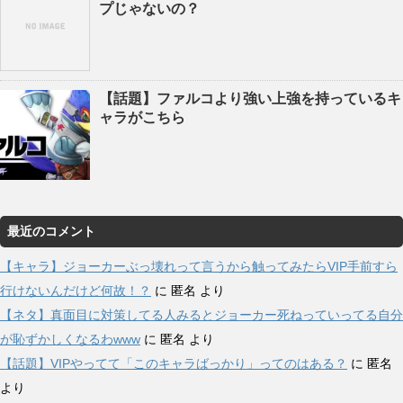
プじゃないの？
【話題】ファルコより強い上強を持っているキ
ャラがこちら
最近のコメント
【キャラ】ジョーカーぶっ壊れって言うから触ってみたらVIP手前すら
行けないんだけど何故！？
に
匿名
より
【ネタ】真面目に対策してる人みるとジョーカー死ねっていってる自分
が恥ずかしくなるわwww
に
匿名
より
【話題】VIPやってて「このキャラばっかり」ってのはある？
に
匿名
より