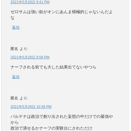
2021年5月28日 9:41 PM
ゼロサムは強い奴がオンにあんま積極的じゃないんだよ
な
返信
匿名
より:
2021年5月28日 9:59 PM
ナーフされる前でも大した結果出てないやつら
返信
匿名
より:
2021年5月28日 10:36 PM
パルテナは政治で創り出された妄想の中だけでの最強や
から
政治で潰せるかナーフの実験台にされただけ