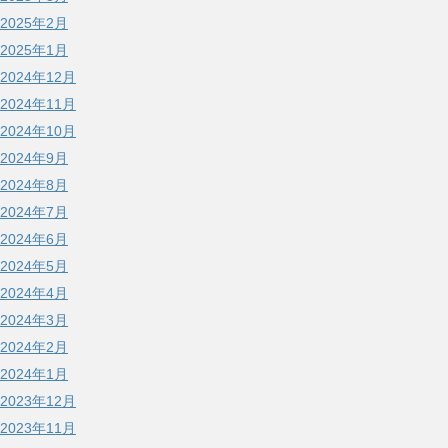
2025年2月
2025年1月
2024年12月
2024年11月
2024年10月
2024年9月
2024年8月
2024年7月
2024年6月
2024年5月
2024年4月
2024年3月
2024年2月
2024年1月
2023年12月
2023年11月