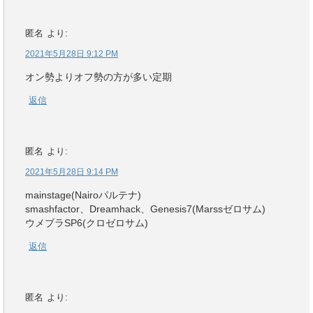
匿名
より:
2021年5月28日 9:12 PM
オン勢よりオフ勢の方が多い定期
返信
匿名
より:
2021年5月28日 9:14 PM
mainstage(Nairoパルテナ)
smashfactor、Dreamhack、Genesis7(Marssゼロサム)
ウメブラSP6(クロゼロサム)
返信
匿名
より: