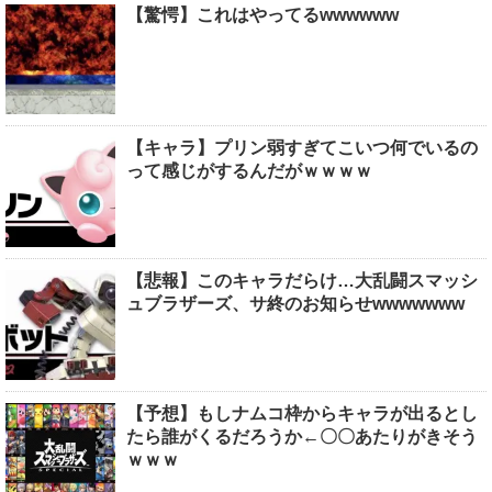
【驚愕】これはやってるwwwwww
【キャラ】プリン弱すぎてこいつ何でいるの
って感じがするんだがｗｗｗｗ
【悲報】このキャラだらけ…大乱闘スマッシ
ュブラザーズ、サ終のお知らせwwwwwww
【予想】もしナムコ枠からキャラが出るとし
たら誰がくるだろうか←〇〇あたりがきそう
ｗｗｗ