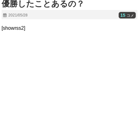
優勝したことあるの？
15
2021/05/28
コメ
[showrss2]