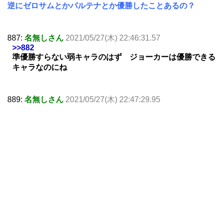
逆にゼロサムとかパルテナとか優勝したことあるの？
887:
名無しさん
2021/05/27(木) 22:46:31.57
>>882
準優勝すらない弱キャラのはず ジョーカーは優勝できる
キャラなのにね
889:
名無しさん
2021/05/27(木) 22:47:29.95