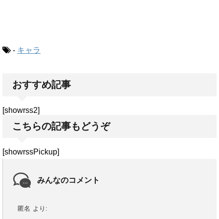
-
キャラ
おすすめ記事
[showrss2]
こちらの記事もどうぞ
[showrssPickup]
みんなのコメント
匿名
より: