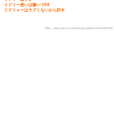
リドリー使いは嫌いでFA
リドリャーはラグくないから許す
引用元：https://rosie.5ch.net/test/read.cgi/famicom/1622011519/