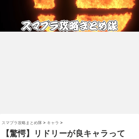
スマブラ攻略まとめ隊
>
キャラ
>
【驚愕】リドリーが良キャラって