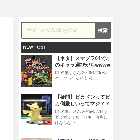
NEW POST
【ネタ】スマブラ64でこ
のキャラ選びがちwwww
01 名無しさん 2026/4/29(水)
そーだったんだ💦 私 …
【疑問】ピカドンってピ
カ側厳しいってマジ？？
01 名無しさん 2026/4/27(月)
どう考えてもドンキー有利に
はならない …