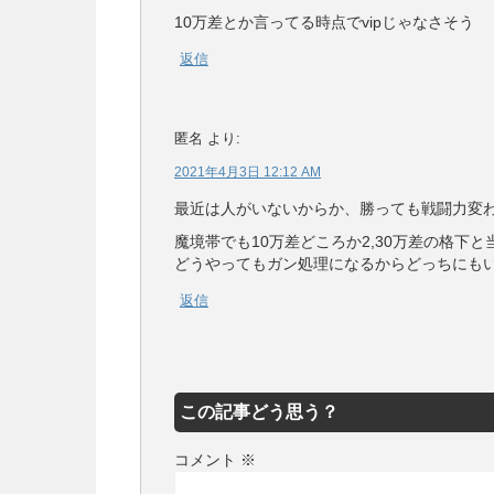
10万差とか言ってる時点でvipじゃなさそう
返信
匿名
より:
2021年4月3日 12:12 AM
最近は人がいないからか、勝っても戦闘力変
魔境帯でも10万差どころか2,30万差の格下
どうやってもガン処理になるからどっちにも
返信
この記事どう思う？
コメント
※