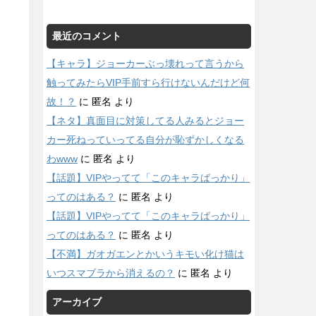
最近のコメント
【キャラ】ジョーカーぶっ壊れって言うから
触ってみたらVIP手前すら行けないんだけど何
故！？
に
匿名
より
【ネタ】真面目に対策してる人みるとジョー
カー死ねっていってる自分が恥ずかしくなる
わwww
に
匿名
より
【話題】VIPやってて「このキャラばっかり」
ってのはある？
に
匿名
より
【話題】VIPやってて「このキャラばっかり」
ってのはある？
に
匿名
より
【不満】ガオガエンとかいうキモい化け猫は
いつスマブラから消えるの？
に
匿名
より
アーカイブ