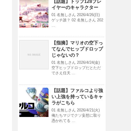
【話題】トップ128プレ
イヤーのキャラクター
01 名無しさん 2026/4/26(日)
ゲッチ誰？ 02 名無しさん 202
…
【指摘】マリオの空下っ
てなんでヒップドロップ
じゃないの？
01 名無しさん 2026/4/24(金)
空下ヒップドロップだとただ
でさえ任天 …
【話題】ファルコより強
い上強を持っているキャ
ラがこちら
01 名無しさん 2026/4/21(火)
俺たちマジでクソ妄想に取り
憑かれてる …