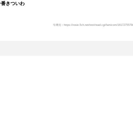
一番きついわ
引用元：https://rosie.5ch.net/test/read.cgi/famicom/1617275579