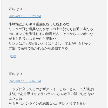
匿名
より:
2020年9月5日 11:29 AM
小戦場だからギリ重量級残った感あるな
リンクの飛び道具なんかオフの上位勢でも普通に当たる
のにオンで被弾逃れるの無理だろ、そっからコンボつな
がるし近接もつえーから犯罪や
リンクは崖も空n置いとけばええし、崖上がりもジャン
プ空nで余裕であがれるから最強すぎる
返信
匿名
より:
2020年9月5日 12:57 PM
トップに立ってるのがザクレイ、しゅーとんって人強(お
ま強)である限りキャラバランスなんか言い訳でしかない
んだよね
そもそもオンラインの結果なんか割とどうでも良い