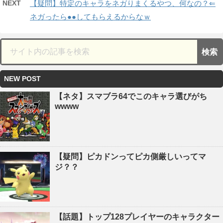
NEXT
【疑問】特定のキャラをネガりまくるやつ、何なの？⇐
ネガったら●●してもらえるからなｗ
NEW POST
【ネタ】スマブラ64でこのキャラ選びがち
wwww
【疑問】ピカドンってピカ側厳しいってマ
ジ？？
【話題】トップ128プレイヤーのキャラクター