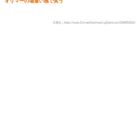
オリマーの場違い感で笑う
引用元：https://rosie.5ch.net/test/read.cgi/famicom/1599050331/