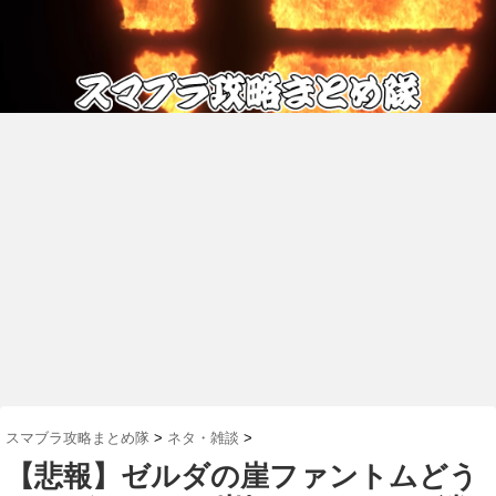
スマブラ攻略まとめ隊
>
ネタ・雑談
>
【悲報】ゼルダの崖ファントムどう