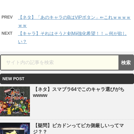
PREV
【ネタ】「あのキャラのBはVIPボタン」⇐これｗｗｗｗ
ｗｗ
NEXT
【キャラ】それはそうと剣Mii強化希望！！←何が欲し
い？
NEW POST
【ネタ】スマブラ64でこのキャラ選びがち
wwww
【疑問】ピカドンってピカ側厳しいってマ
ジ？？