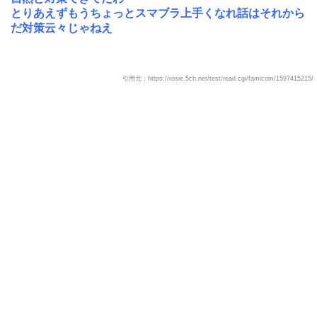
とりあえずもうちょっとスマブラ上手くなれ話はそれから
だ対策云々じゃねえ
引用元：https://rosie.5ch.net/test/read.cgi/famicom/1597415215/