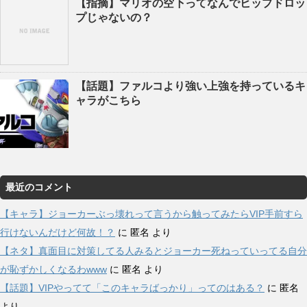
【指摘】マリオの空下ってなんでヒップドロッ
プじゃないの？
【話題】ファルコより強い上強を持っているキ
ャラがこちら
最近のコメント
【キャラ】ジョーカーぶっ壊れって言うから触ってみたらVIP手前すら
行けないんだけど何故！？
に
匿名
より
【ネタ】真面目に対策してる人みるとジョーカー死ねっていってる自分
が恥ずかしくなるわwww
に
匿名
より
【話題】VIPやってて「このキャラばっかり」ってのはある？
に
匿名
より