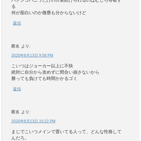
パチンコハニワだけの作業続けられるのはむしろ尊敬す
る
何が面白いのか微塵も分からないけど
返信
匿名
より:
2020年8月13日 9:58 PM
こいつはジョーカー以上に不快
絶対に自分から攻めずに間合い崩さないから
勝っても負けても時間かかるゴミ
返信
匿名
より:
2020年8月13日 10:22 PM
まじでこいつメインで置いてる人って、どんな性格して
んだろ。