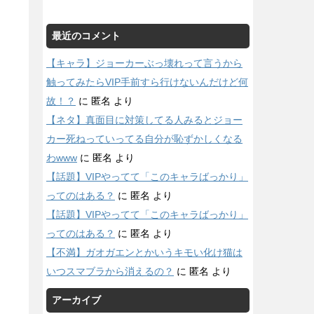
最近のコメント
【キャラ】ジョーカーぶっ壊れって言うから
触ってみたらVIP手前すら行けないんだけど何
故！？
に
匿名
より
【ネタ】真面目に対策してる人みるとジョー
カー死ねっていってる自分が恥ずかしくなる
わwww
に
匿名
より
【話題】VIPやってて「このキャラばっかり」
ってのはある？
に
匿名
より
【話題】VIPやってて「このキャラばっかり」
ってのはある？
に
匿名
より
【不満】ガオガエンとかいうキモい化け猫は
いつスマブラから消えるの？
に
匿名
より
アーカイブ