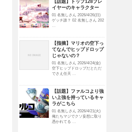
【話題】トップ128プレ
イヤーのキャラクター
01 名無しさん 2026/4/26(日)
ゲッチ誰？ 02 名無しさん 202
…
【指摘】マリオの空下っ
てなんでヒップドロップ
じゃないの？
01 名無しさん 2026/4/24(金)
空下ヒップドロップだとただ
でさえ任天 …
【話題】ファルコより強
い上強を持っているキャ
ラがこちら
01 名無しさん 2026/4/21(火)
俺たちマジでクソ妄想に取り
憑かれてる …