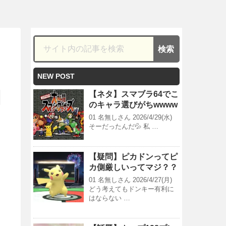
NEW POST
【ネタ】スマブラ64でこ
のキャラ選びがちwwww
01 名無しさん 2026/4/29(水)
そーだったんだ💦 私 …
【疑問】ピカドンってピ
カ側厳しいってマジ？？
01 名無しさん 2026/4/27(月)
どう考えてもドンキー有利に
はならない …