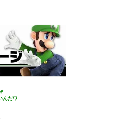
ぜ
いんだワ
9