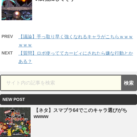
PREV
【議論】手っ取り早く強くなれるキャラがこちらｗｗｗ
ｗｗｗ
NEXT
【質問】ロボ使っててカービィにされたら嫌な行動とか
ある？
NEW POST
【ネタ】スマブラ64でこのキャラ選びがち
wwww