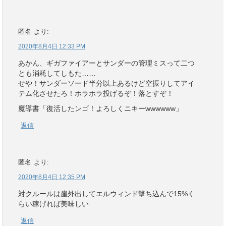
匿名
より:
2020年8月4日 12:33 PM
あかん、ギガファイアーとサンダーの管理ミスって二つ
とも消耗してしもた……
せや！サンダーソード半分以上あるけど空振りしてアイ
テム化させたろ！ホラホラ投げるぞ！落とすぞ！
魔導書「復活したンゴ！よろしくニキーwwwwww」
返信
匿名
より:
2020年8月4日 12:35 PM
対クルールは崖外出してエルウィンド撃ち込んで15%く
らい稼げれば美味しい
返信