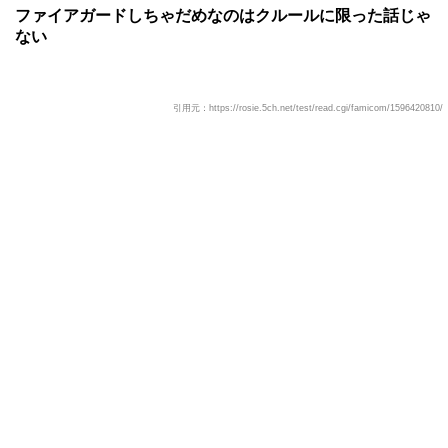
ファイアガードしちゃだめなのはクルールに限った話じゃ
ない
引用元：https://rosie.5ch.net/test/read.cgi/famicom/1596420810/