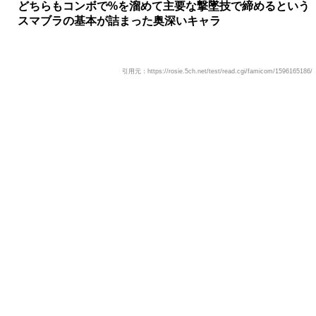
どちらもコンボで%を溜めて主要な撃墜技で締めるという
スマブラの基本が詰まった奥深いキャラ
引用元：https://rosie.5ch.net/test/read.cgi/famicom/1596165186/