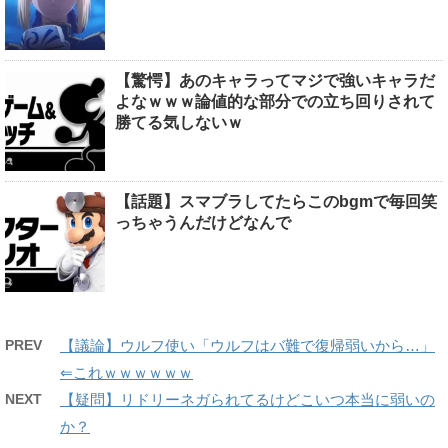
【驚愕】あのキャラってマジで強いキャラだ
よなｗｗｗ論値的な部分での立ち回りされて
勝てる気しないｗ
【話題】スマブラしてたらこのbgmで毎回笑
っちゃうんだけどなんで
PREV
【議論】ウルフ使い「ウルフはバ難で復帰弱いから…」
⇐これｗｗｗｗｗｗ
NEXT
【疑問】リドリーネガられてるけどこいつ本当に弱いの
か？