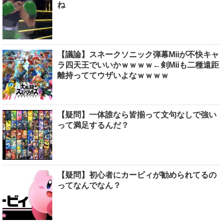
ね
【議論】スネークソニック弾幕Miiが不快キャ
ラ四天王でいいかｗｗｗｗ←剣Miiも二種遠距
離持っててウザいよなｗｗｗｗ
【疑問】一体誰なら皆揃って文句なしで強い
って満足するんだ？
【疑問】初心者にカービィが勧められてるの
ってなんでなん？