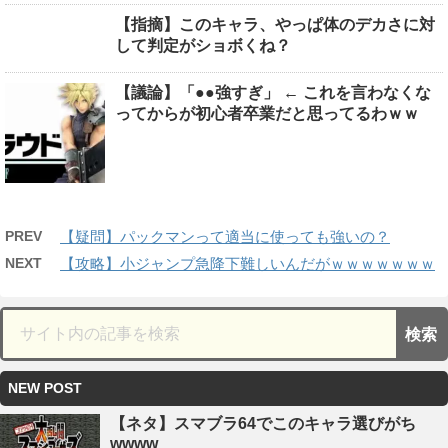
【指摘】このキャラ、やっぱ体のデカさに対
して判定がショボくね？
【議論】「●●強すぎ」 ← これを言わなくな
ってからが初心者卒業だと思ってるわｗｗ
PREV
【疑問】パックマンって適当に使っても強いの？
NEXT
【攻略】小ジャンプ急降下難しいんだがｗｗｗｗｗｗｗ
NEW POST
【ネタ】スマブラ64でこのキャラ選びがち
wwww