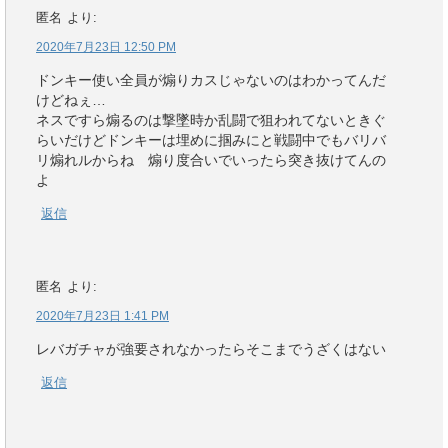
匿名
より:
2020年7月23日 12:50 PM
ドンキー使い全員が煽りカスじゃないのはわかってんだ
けどねぇ…
ネスですら煽るのは撃墜時か乱闘で狙われてないときぐ
らいだけどドンキーは埋めに掴みにと戦闘中でもバリバ
リ煽れルからね 煽り度合いでいったら突き抜けてんの
よ
返信
匿名
より:
2020年7月23日 1:41 PM
レバガチャが強要されなかったらそこまでうざくはない
返信