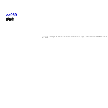
>>969
的確
引用元：https://rosie.5ch.net/test/read.cgi/famicom/1595344859/