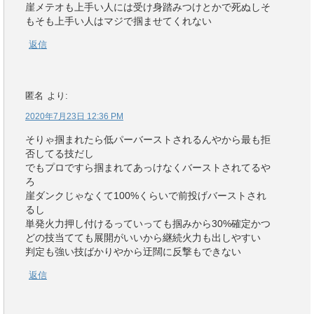
崖メテオも上手い人には受け身踏みつけとかで死ぬしそ
もそも上手い人はマジで掴ませてくれない
返信
匿名
より:
2020年7月23日 12:36 PM
そりゃ掴まれたら低パーバーストされるんやから最も拒
否してる技だし
でもプロですら掴まれてあっけなくバーストされてるや
ろ
崖ダンクじゃなくて100%くらいで前投げバーストされ
るし
単発火力押し付けるっていっても掴みから30%確定かつ
どの技当てても展開がいいから継続火力も出しやすい
判定も強い技ばかりやから迂闊に反撃もできない
返信