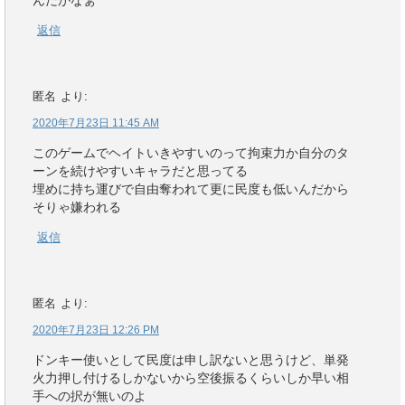
んだがなぁ
返信
匿名
より:
2020年7月23日 11:45 AM
このゲームでヘイトいきやすいのって拘束力か自分のタ
ーンを続けやすいキャラだと思ってる
埋めに持ち運びで自由奪われて更に民度も低いんだから
そりゃ嫌われる
返信
匿名
より:
2020年7月23日 12:26 PM
ドンキー使いとして民度は申し訳ないと思うけど、単発
火力押し付けるしかないから空後振るくらいしか早い相
手への択が無いのよ