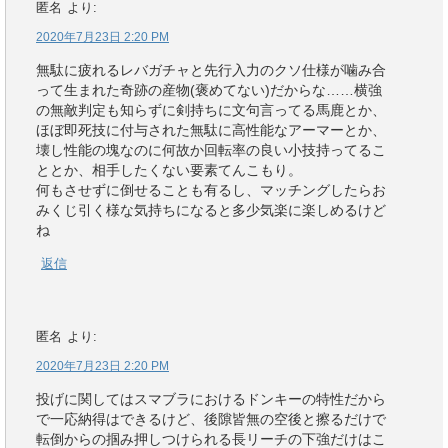
匿名
より:
2020年7月23日 2:20 PM
無駄に疲れるレバガチャと先行入力のクソ仕様が噛み合
って生まれた奇跡の産物(褒めてない)だからな……横強
の無敵判定も知らずに剣持ちに文句言ってる馬鹿とか、
ほぼ即死技に付与された無駄に高性能なアーマーとか、
壊し性能の塊なのに何故か回転率の良い小技持ってるこ
ととか、相手したくない要素てんこもり。
何もさせずに倒せることも有るし、マッチングしたらお
みくじ引く様な気持ちになると多少気楽に楽しめるけど
ね
返信
匿名
より:
2020年7月23日 2:20 PM
投げに関してはスマブラにおけるドンキーの特性だから
で一応納得はできるけど、後隙皆無の空後と擦るだけで
転倒からの掴み押しつけられる長リーチの下強だけはこ