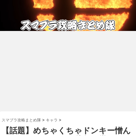
スマブラ攻略まとめ隊
>
キャラ
>
【話題】めちゃくちゃドンキー憎ん