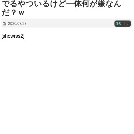
でるやついるけど一体何が嫌なん
だ？ｗ
16
2020/07/23
コメ
[showrss2]