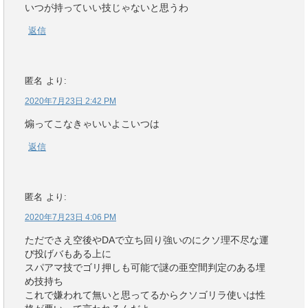
いつが持っていい技じゃないと思うわ
返信
匿名
より:
2020年7月23日 2:42 PM
煽ってこなきゃいいよこいつは
返信
匿名
より:
2020年7月23日 4:06 PM
ただでさえ空後やDAで立ち回り強いのにクソ理不尽な運
び投げバもある上に
スパアマ技でゴリ押しも可能で謎の亜空間判定のある埋
め技持ち
これで嫌われて無いと思ってるからクソゴリラ使いは性