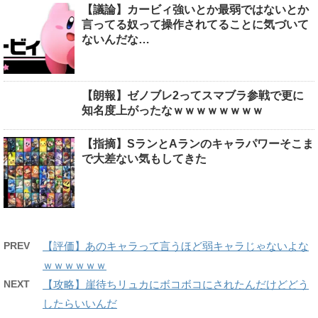
【議論】カービィ強いとか最弱ではないとか
言ってる奴って操作されてることに気づいて
ないんだな…
【朗報】ゼノブレ2ってスマブラ参戦で更に
知名度上がったなｗｗｗｗｗｗｗｗ
【指摘】SランとAランのキャラパワーそこま
で大差ない気もしてきた
PREV
【評価】あのキャラって言うほど弱キャラじゃないよな
ｗｗｗｗｗｗ
NEXT
【攻略】崖待ちリュカにボコボコにされたんだけどどう
したらいいんだ