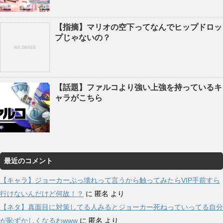
【指摘】マリオの空下ってなんでヒップドロッ
プじゃないの？
【話題】ファルコより強い上強を持っているキ
ャラがこちら
最近のコメント
【キャラ】ジョーカーぶっ壊れって言うから触ってみたらVIP手前すら
行けないんだけど何故！？
に
匿名
より
【ネタ】真面目に対策してる人みるとジョーカー死ねっていってる自分
が恥ずかしくなるわwww
に
匿名
より