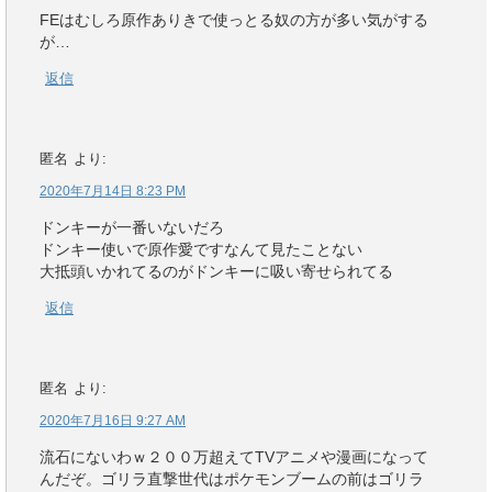
FEはむしろ原作ありきで使っとる奴の方が多い気がする
が…
返信
匿名
より:
2020年7月14日 8:23 PM
ドンキーが一番いないだろ
ドンキー使いで原作愛ですなんて見たことない
大抵頭いかれてるのがドンキーに吸い寄せられてる
返信
匿名
より:
2020年7月16日 9:27 AM
流石にないわｗ２００万超えてTVアニメや漫画になって
んだぞ。ゴリラ直撃世代はポケモンブームの前はゴリラ