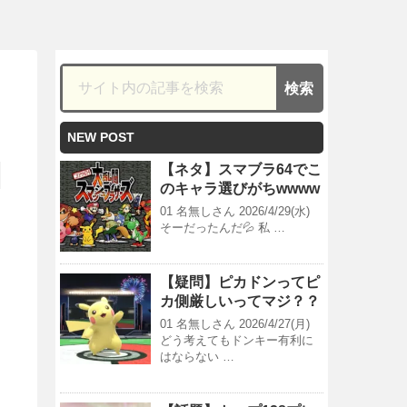
NEW POST
【ネタ】スマブラ64でこ
のキャラ選びがちwwww
01 名無しさん 2026/4/29(水)
そーだったんだ💦 私 …
【疑問】ピカドンってピ
カ側厳しいってマジ？？
01 名無しさん 2026/4/27(月)
どう考えてもドンキー有利に
はならない …