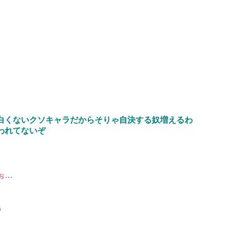
白くないクソキャラだからそりゃ自決する奴増えるわ
われてないぞ
ぉ…
6