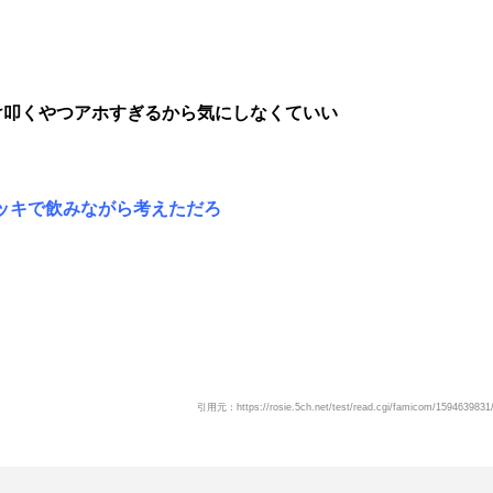
け叩くやつアホすぎるから気にしなくていい
ッキで飲みながら考えただろ
引用元：https://rosie.5ch.net/test/read.cgi/famicom/1594639831