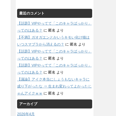
最近のコメント
【話題】VIPやってて「このキャラばっかり」
ってのはある？
に
匿名
より
【不満】ガオガエンとかいうキモい化け猫は
いつスマブラから消えるの？
に
匿名
より
【話題】VIPやってて「このキャラばっかり」
ってのはある？
に
匿名
より
【話題】VIPやってて「このキャラばっかり」
ってのはある？
に
匿名
より
【議論】アイク本当にしょうもないキャラに
成り下がったな ⇒ 生まれ変わってよかったじ
ゃんアイクｗｗ
に
匿名
より
アーカイブ
2026年4月