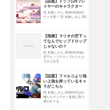
【話題】トップ128プレ
イヤーのキャラクター
01 名無しさん 2026/4/26(日)
ゲッチ誰？ 02 名無しさん 202
…
【指摘】マリオの空下っ
てなんでヒップドロップ
じゃないの？
01 名無しさん 2026/4/24(金)
空下ヒップドロップだとただ
でさえ任天 …
【話題】ファルコより強
い上強を持っているキャ
ラがこちら
01 名無しさん 2026/4/21(火)
俺たちマジでクソ妄想に取り
憑かれてる …