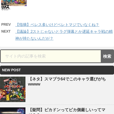
PREV
【指摘】ベレス多いけどベレトマジでいなくね？
NEXT
【議論】2ストじゃないとラグ弾幕とか遅延キャラ戦の精
神が持たないんだが？
NEW POST
【ネタ】スマブラ64でこのキャラ選びがち
wwww
【疑問】ピカドンってピカ側厳しいってマ