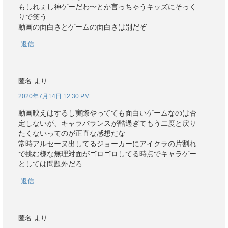
もしれぇし神ゲーだわ〜とか言っちゃうキッズにそっく
りで笑う
動画の面白さとゲームの面白さは別だぞ
返信
匿名
より:
2020年7月14日 12:30 PM
動画映えはするし実際やってても面白いゲームなのは否
定しないが、キャラバランスが酷過ぎてもう二度と戻り
たくないってのが正直な感想だな
常時アルセーヌ出してるジョーカーにアイクラの片割れ
で挑む様な無理対面がゴロゴロしてる時点でキャラゲー
としては問題外だろ
返信
匿名
より: