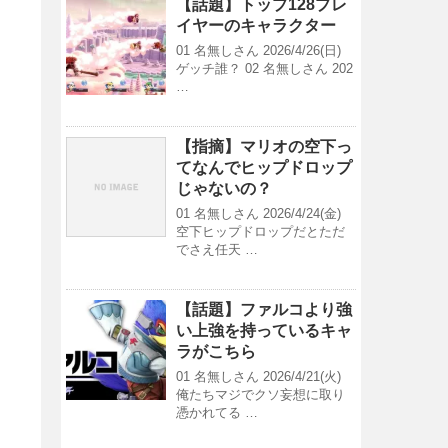
【話題】トップ128プレ
イヤーのキャラクター
01 名無しさん 2026/4/26(日)
ゲッチ誰？ 02 名無しさん 202
…
【指摘】マリオの空下っ
てなんでヒップドロップ
じゃないの？
01 名無しさん 2026/4/24(金)
空下ヒップドロップだとただ
でさえ任天 …
【話題】ファルコより強
い上強を持っているキャ
ラがこちら
01 名無しさん 2026/4/21(火)
俺たちマジでクソ妄想に取り
憑かれてる …