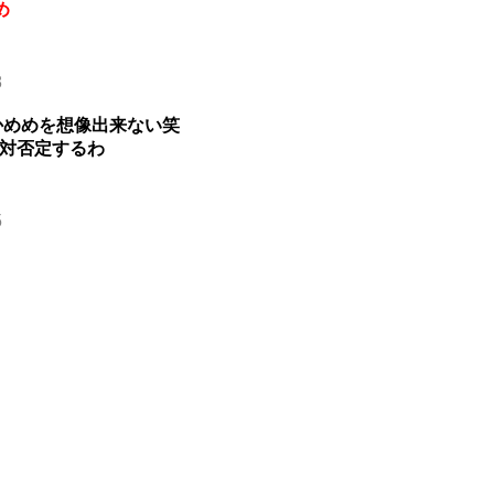
め
8
かめめを想像出来ない笑
対否定するわ
5