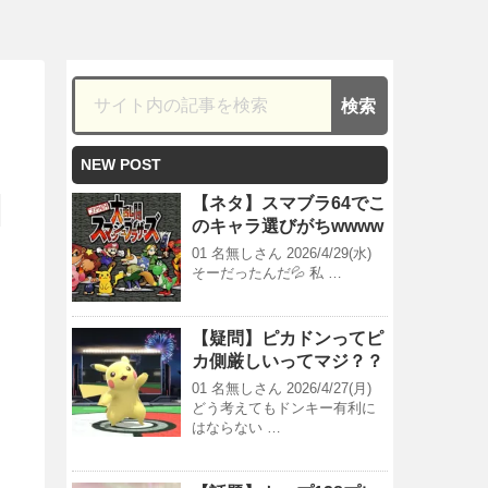
NEW POST
【ネタ】スマブラ64でこ
のキャラ選びがちwwww
01 名無しさん 2026/4/29(水)
そーだったんだ💦 私 …
【疑問】ピカドンってピ
カ側厳しいってマジ？？
01 名無しさん 2026/4/27(月)
どう考えてもドンキー有利に
はならない …