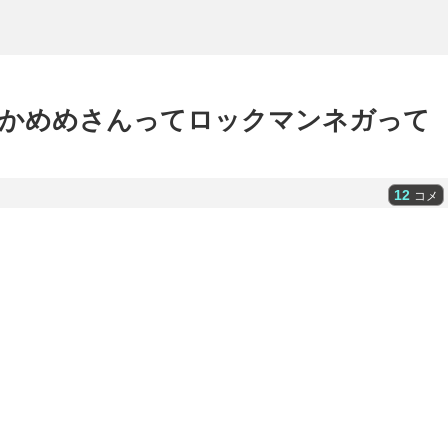
のかめめさんってロックマンネガって
12
コメ