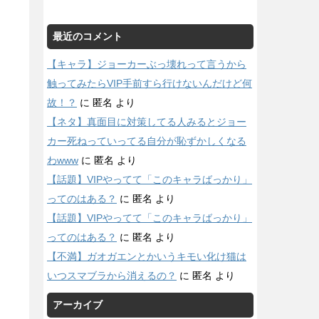
最近のコメント
【キャラ】ジョーカーぶっ壊れって言うから
触ってみたらVIP手前すら行けないんだけど何
故！？
に
匿名
より
【ネタ】真面目に対策してる人みるとジョー
カー死ねっていってる自分が恥ずかしくなる
わwww
に
匿名
より
【話題】VIPやってて「このキャラばっかり」
ってのはある？
に
匿名
より
【話題】VIPやってて「このキャラばっかり」
ってのはある？
に
匿名
より
【不満】ガオガエンとかいうキモい化け猫は
いつスマブラから消えるの？
に
匿名
より
アーカイブ