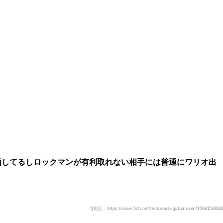
価してるしロックマンが有利取れない相手には普通にワリオ出
引用元：https://rosie.5ch.net/test/read.cgi/famicom/1594153834