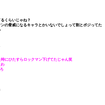
てるくらいじゃね？
マンの脅威になるキャラとかいないでしょって割とポジってた
い
1
た時にひたすらロックマン下げてたじゃん笑
たわ
ろ
6