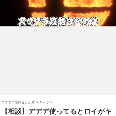
スマブラ攻略まとめ隊
>
キャラ
>
【相談】デデデ使ってるとロイがキ