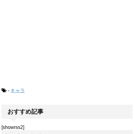
-
キャラ
おすすめ記事
[showrss2]