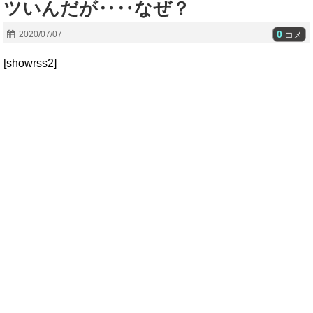
ツいんだが‥‥なぜ？
0
2020/07/07
コメ
[showrss2]