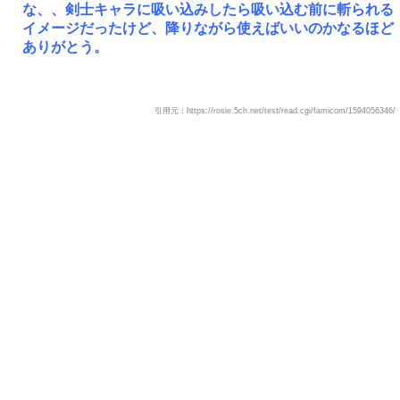
な、、剣士キャラに吸い込みしたら吸い込む前に斬られる
イメージだったけど、降りながら使えばいいのかなるほど
ありがとう。
引用元：https://rosie.5ch.net/test/read.cgi/famicom/1594056346/