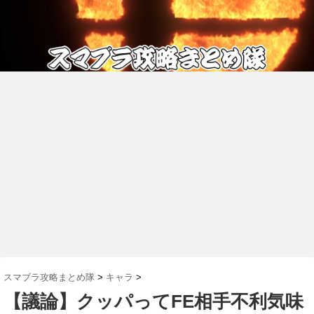
スマブラ攻略まとめ隊
>
キャラ
>
【議論】クッパってFE相手不利気味