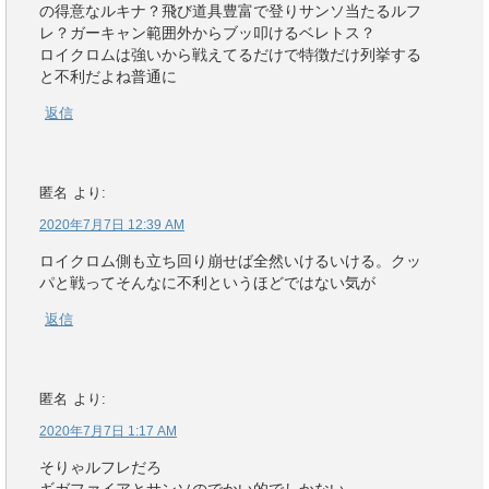
の得意なルキナ？飛び道具豊富で登りサンソ当たるルフ
レ？ガーキャン範囲外からブッ叩けるベレトス？
ロイクロムは強いから戦えてるだけで特徴だけ列挙する
と不利だよね普通に
返信
匿名
より:
2020年7月7日 12:39 AM
ロイクロム側も立ち回り崩せば全然いけるいける。クッ
パと戦ってそんなに不利というほどではない気が
返信
匿名
より:
2020年7月7日 1:17 AM
そりゃルフレだろ