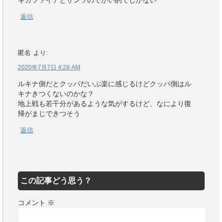
ギガファイアとサンソのでかい的でしかない
返信
匿名
より:
2020年7月7日 4:28 AM
ルキナ側だとクッパだいぶ楽に感じるけどクッパ側はル
キナきつくないのかな？
地上戦も若干分があるような気がするけど、なにより復
帰がまじできつそう
返信
この記事どう思う？
コメント
※