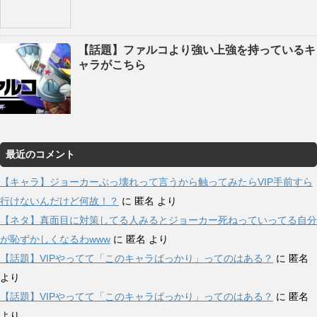
【話題】ファルコより強い上強を持っているキ
ャラがこちら
最近のコメント
【キャラ】ジョーカーぶっ壊れって言うから触ってみたらVIP手前すら
行けないんだけど何故！？
に
匿名
より
【ネタ】真面目に対策してる人みるとジョーカー死ねっていってる自分
が恥ずかしくなるわwww
に
匿名
より
【話題】VIPやってて「このキャラばっかり」ってのはある？
に
匿名
より
【話題】VIPやってて「このキャラばっかり」ってのはある？
に
匿名
より