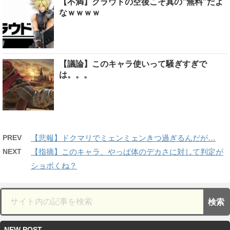
【不満】クラウドの空後こそ真の”無料”だよ
なｗｗｗｗ
【議論】このキャラ使いって騒ぎすぎで
は。。。
PREV
【悲報】ドクマリでミェンミェンきつ過ぎるんだが…
NEXT
【指摘】このキャラ、やっぱ体のデカさに対して判定が
ショボくね？
NEW POST