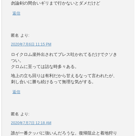
勿論剣の間合いギリまで行かないとダメだけど
返信
匿名
より:
2020年7月6日 11:15 PM
ロイクロム崖外出されてブレス吐かれてるだけでクソき
つい。
クロムに至っては詰な時多々ある。
地上の立ち回りは有利だから甘えるなって言われたが、
刺し合いに勝ち続けるって無理な気がする。
返信
匿名
より:
2020年7月7日 12:18 AM
誰が一番クッパに強いんだろうな。復帰阻止と着地狩り