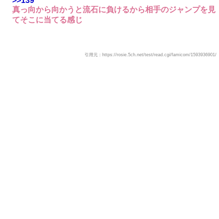
>>139
真っ向から向かうと流石に負けるから相手のジャンプを見
てそこに当てる感じ
引用元：https://rosie.5ch.net/test/read.cgi/famicom/1593936901/