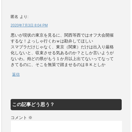
匿名
より:
2020年7月3日 8:04 PM
悪いが現状の東京を見るに、関西等西ではオフ大会開催
するな！よっしゃ行くわｗは勘弁してほしい
スマブラだけじゃなく、東京（関東）だけは出入り厳格
化しないと、収束させる気あるのか？としか言いようが
ないわ。殆どの県がもう１か月以上出てないってなって
きてるのに、そこを無策で踏ませるのはＢＫとしか
返信
この記事どう思う？
コメント
※