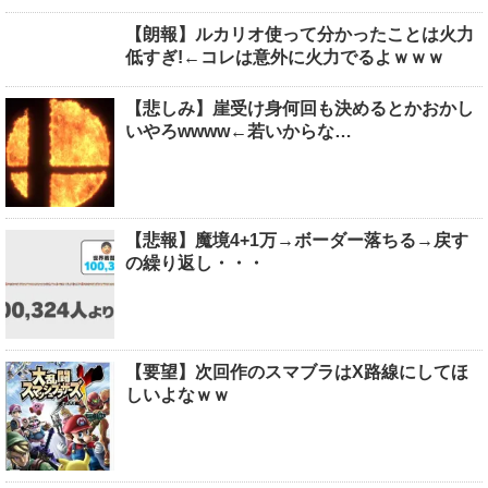
【朗報】ルカリオ使って分かったことは火力
低すぎ!←コレは意外に火力でるよｗｗｗ
【悲しみ】崖受け身何回も決めるとかおかし
いやろwwww←若いからな…
【悲報】魔境4+1万→ボーダー落ちる→戻す
の繰り返し・・・
【要望】次回作のスマブラはX路線にしてほ
しいよなｗｗ