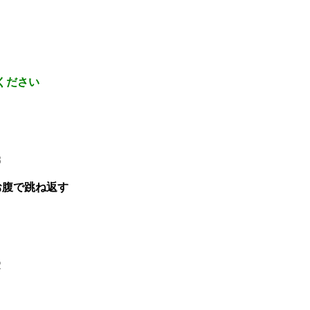
ください
8
お腹で跳ね返す
2