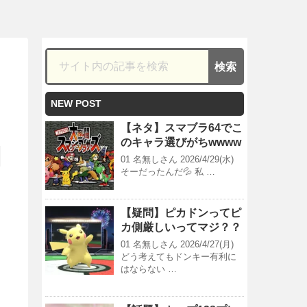
ｗ
NEW POST
【ネタ】スマブラ64でこ
のキャラ選びがちwwww
01 名無しさん 2026/4/29(水)
そーだったんだ💦 私 …
【疑問】ピカドンってピ
カ側厳しいってマジ？？
01 名無しさん 2026/4/27(月)
どう考えてもドンキー有利に
はならない …