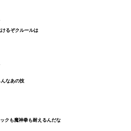
1
化けるぞクルールは
1
もんなあの技
タックも魔神拳も耐えるんだな