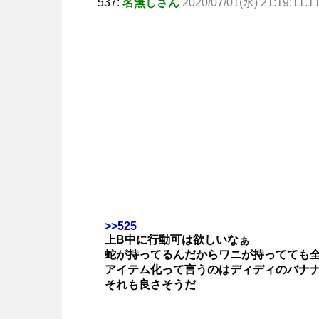
537:
名無しさん
2020/07/01(水) 21:19:11.1
>>525
上B中に行動可は欲しいなぁ
蛇が持ってるんだからワニが持ってても
アイテム化って言うのはディディのバナ
それも良さそうだ