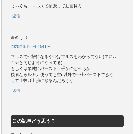
じゃぐち マルスで検索して動画見ろ
返信
匿名
より:
2020年6月29日 7:54 PM
マルスでバ難になるやつはマルスをわかってない(主にル
キナと同じようにやってる)
もしくは単純にバースト下手かのどっちか
後者ならルキナ使っても空n以外で一生バーストできな
くて上投げ上強に頼るんだろうな
返信
この記事どう思う？