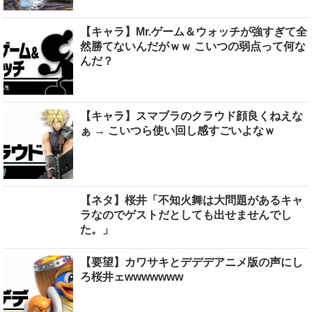
【キャラ】Mr.ゲーム＆ウォッチが強すぎて全
然勝てないんだがｗｗ こいつの弱点って何な
んだ？
【キャラ】スマブラのクラウド顔良くねえな
ぁ → こいつら使い回し感すごいよなｗ
【ネタ】桜井「不知火舞は大問題があるキャ
ラなのでゲストだとしても出せませんでし
た。」
【要望】カワサキとデデデアニメ版の声にし
ろ桜井ェwwwwwww