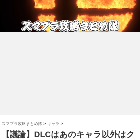
スマブラ攻略まとめ隊
>
キャラ
>
【議論】DLCはあのキャラ以外はク