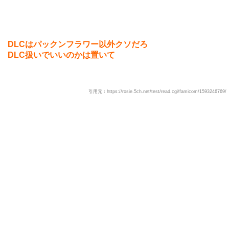
DLCはパックンフラワー以外クソだろ
DLC扱いでいいのかは置いて
引用元：https://rosie.5ch.net/test/read.cgi/famicom/1593246769/