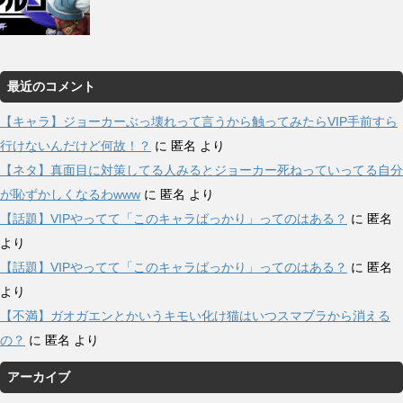
最近のコメント
【キャラ】ジョーカーぶっ壊れって言うから触ってみたらVIP手前すら
行けないんだけど何故！？
に
匿名
より
【ネタ】真面目に対策してる人みるとジョーカー死ねっていってる自分
が恥ずかしくなるわwww
に
匿名
より
【話題】VIPやってて「このキャラばっかり」ってのはある？
に
匿名
より
【話題】VIPやってて「このキャラばっかり」ってのはある？
に
匿名
より
【不満】ガオガエンとかいうキモい化け猫はいつスマブラから消える
の？
に
匿名
より
アーカイブ