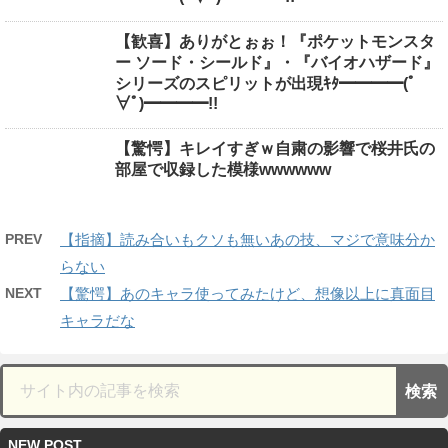
【歓喜】ありがとぉぉ！『ポケットモンスタ
ー ソード・シールド』・『バイオハザード』
シリーズのスピリットが出現ｷﾀ━━━━(ﾟ
∀ﾟ)━━━━!!
【驚愕】キレイすぎｗ自粛の影響で桜井氏の
部屋で収録した模様wwwwww
PREV
【指摘】読み合いもクソも無いあの技、マジで意味分か
らない
NEXT
【驚愕】あのキャラ使ってみたけど、想像以上に真面目
キャラだな
NEW POST