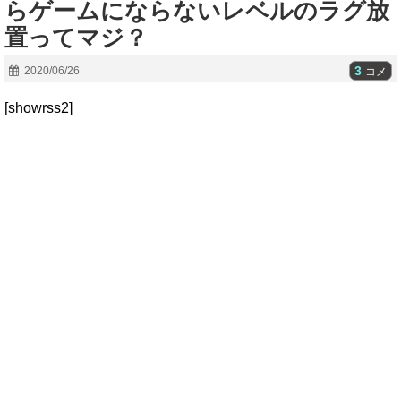
らゲームにならないレベルのラグ放
置ってマジ？
3
2020/06/26
コメ
[showrss2]