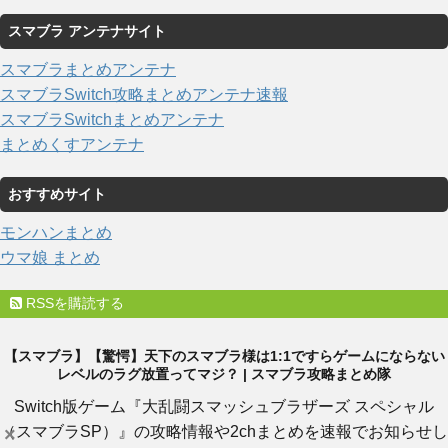
スマブラ アンテナサイト
スマブラまとめアンテナ
スマブラSwitch攻略まとめアンテナ速報
スマブラSwitchまとめアンテナ
まとめくすアンテナ
おすすめサイト
モンハンまとめ
ウマ娘 まとめ
RSSを購読する
【スマブラ】【驚愕】天下のスマブラ様は1:1ですらゲームにならない
レベルのラグ放置ってマジ？ | スマブラ攻略まとめ隊
Switch版ゲーム『大乱闘スマッシュブラザーズ スペシャル
（スマブラSP）』の攻略情報や2chまとめを速報でお知らせし
×