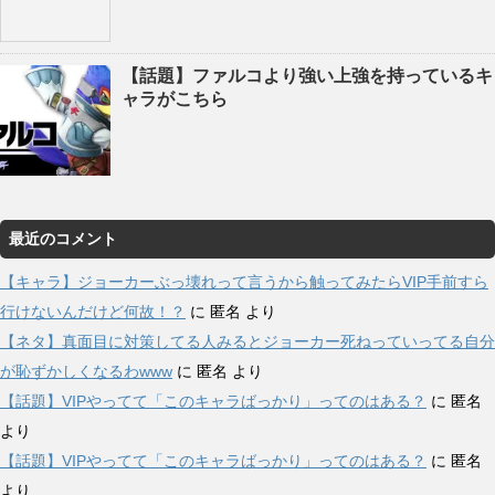
【話題】ファルコより強い上強を持っているキ
ャラがこちら
最近のコメント
【キャラ】ジョーカーぶっ壊れって言うから触ってみたらVIP手前すら
行けないんだけど何故！？
に
匿名
より
【ネタ】真面目に対策してる人みるとジョーカー死ねっていってる自分
が恥ずかしくなるわwww
に
匿名
より
【話題】VIPやってて「このキャラばっかり」ってのはある？
に
匿名
より
【話題】VIPやってて「このキャラばっかり」ってのはある？
に
匿名
より