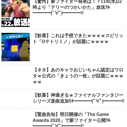
【驚愕】新ファイター発表は！？11/6(水)22
時より「テリーのつかいかた」放送ｸﾙ
━━━━(ﾟ∀ﾟ)━━━━!!
【歓喜】これは予想できたｗｗｗｗスピリッ
ト「Oテトリミノ」が話題にｗｗｗｗ
【ネタ】あのキャラおじいちゃん認定はワロ
タｗ公式の「きょうの一枚」が話題にｗｗｗ
ｗｗ
【歓喜】神過ぎるｗファイナルファンタジー
シリーズ楽曲追加ｷﾀ━━━━(ﾟ∀ﾟ)━━━━!!
【緊急告知】明日開催の「The Game
Awards 2020」で新ファイター公開ｸﾙ
━━━━(ﾟ∀ﾟ)━━━━!!