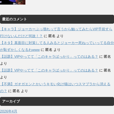
最近のコメント
【キャラ】ジョーカーぶっ壊れって言うから触ってみたらVIP手前すら
行けないんだけど何故！？
に
匿名
より
【ネタ】真面目に対策してる人みるとジョーカー死ねっていってる自分
が恥ずかしくなるわwww
に
匿名
より
【話題】VIPやってて「このキャラばっかり」ってのはある？
に
匿名
より
【話題】VIPやってて「このキャラばっかり」ってのはある？
に
匿名
より
【不満】ガオガエンとかいうキモい化け猫はいつスマブラから消える
の？
に
匿名
より
アーカイブ
2026年4月