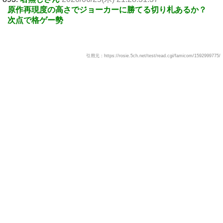
原作再現度の高さでジョーカーに勝てる切り札あるか？
次点で格ゲー勢
引用元：https://rosie.5ch.net/test/read.cgi/famicom/1592999775/