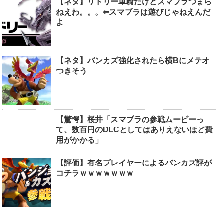
【ネタ】リドリー単騎だけどスマブラつまら
ねえわ。。。⇐スマブラは遊びじゃねえんだ
よ
【ネタ】バンカズ強化されたら横Bにメテオ
つきそう
【驚愕】桜井「スマブラの参戦ムービーっ
て、数百円のDLCとしてはありえないほど費
用がかかる」
【評価】有名プレイヤーによるバンカズ評が
コチラｗｗｗｗｗｗｗ