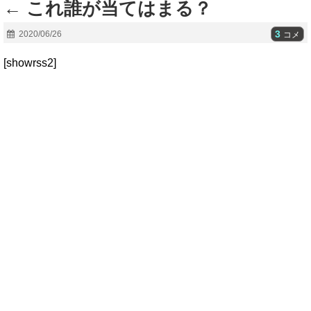
← これ誰が当てはまる？
3
2020/06/26
コメ
[showrss2]