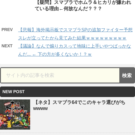
【疑問】スマブラでホムラ＆ヒカリが嫌われ
ている理由←何故なんだ？？？
PREV
【悲報】海外掲示板でスマブラSPの追加ファイター予想
スレが立ってたから見てみた結果ｗｗｗｗｗｗｗｗｗ
NEXT
【議論】なんで煽りカスって地味に上手いやつばっかな
んだ... ← 下の方が多くないか！？ｗ
NEW POST
【ネタ】スマブラ64でこのキャラ選びがち
wwww