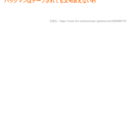
パックマンはナーフされても文句言えないわ
引用元：https://rosie.5ch.net/test/read.cgi/famicom/1592999775/