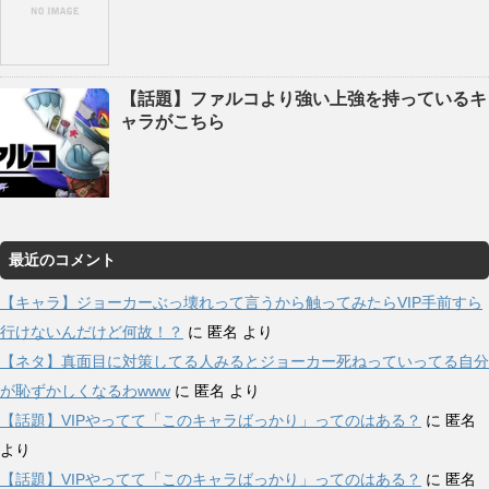
【話題】ファルコより強い上強を持っているキ
ャラがこちら
最近のコメント
【キャラ】ジョーカーぶっ壊れって言うから触ってみたらVIP手前すら
行けないんだけど何故！？
に
匿名
より
【ネタ】真面目に対策してる人みるとジョーカー死ねっていってる自分
が恥ずかしくなるわwww
に
匿名
より
【話題】VIPやってて「このキャラばっかり」ってのはある？
に
匿名
より
【話題】VIPやってて「このキャラばっかり」ってのはある？
に
匿名