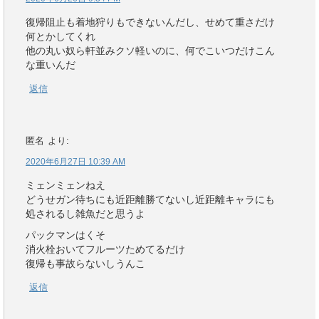
復帰阻止も着地狩りもできないんだし、せめて重さだけ
何とかしてくれ
他の丸い奴ら軒並みクソ軽いのに、何でこいつだけこん
な重いんだ
返信
匿名
より:
2020年6月27日 10:39 AM
ミェンミェンねえ
どうせガン待ちにも近距離勝てないし近距離キャラにも
処されるし雑魚だと思うよ
パックマンはくそ
消火栓おいてフルーツためてるだけ
復帰も事故らないしうんこ
返信