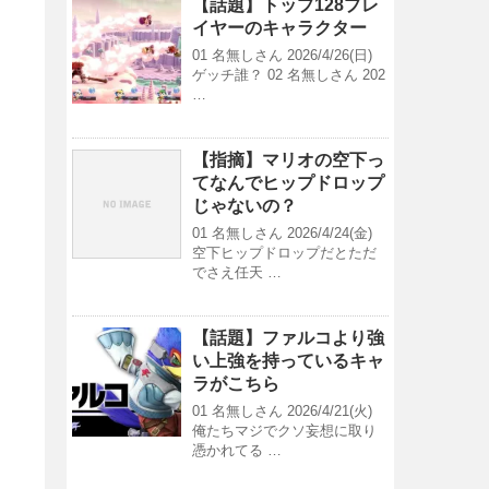
【話題】トップ128プレ
イヤーのキャラクター
01 名無しさん 2026/4/26(日)
ゲッチ誰？ 02 名無しさん 202
…
【指摘】マリオの空下っ
てなんでヒップドロップ
じゃないの？
01 名無しさん 2026/4/24(金)
空下ヒップドロップだとただ
でさえ任天 …
【話題】ファルコより強
い上強を持っているキャ
ラがこちら
01 名無しさん 2026/4/21(火)
俺たちマジでクソ妄想に取り
憑かれてる …