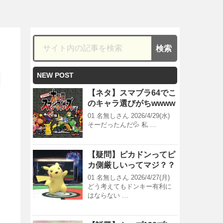
NEW POST
【ネタ】スマブラ64でこ
のキャラ選びがちwwww
01 名無しさん 2026/4/29(水)
そーだったんだ💦 私 …
【疑問】ピカドンってピ
カ側厳しいってマジ？？
01 名無しさん 2026/4/27(月)
どう考えてもドンキー有利に
はならない …