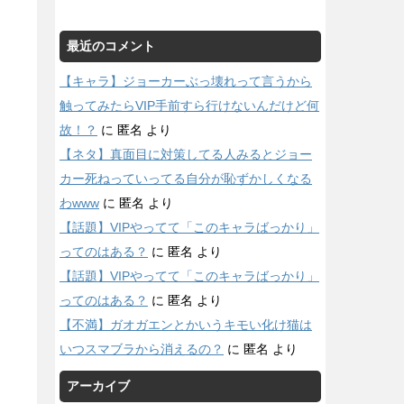
最近のコメント
【キャラ】ジョーカーぶっ壊れって言うから
触ってみたらVIP手前すら行けないんだけど何
故！？
に
匿名
より
【ネタ】真面目に対策してる人みるとジョー
カー死ねっていってる自分が恥ずかしくなる
わwww
に
匿名
より
【話題】VIPやってて「このキャラばっかり」
ってのはある？
に
匿名
より
【話題】VIPやってて「このキャラばっかり」
ってのはある？
に
匿名
より
【不満】ガオガエンとかいうキモい化け猫は
いつスマブラから消えるの？
に
匿名
より
アーカイブ