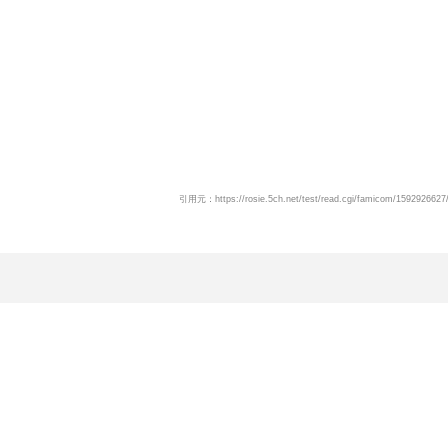
引用元：https://rosie.5ch.net/test/read.cgi/famicom/1592926627