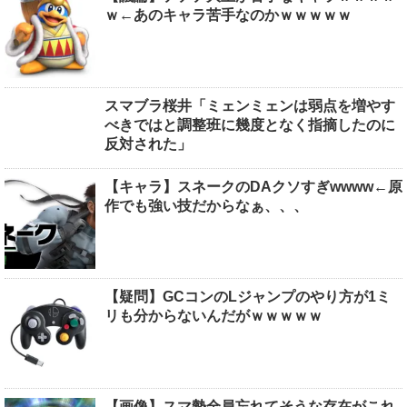
ｗ←あのキャラ苦手なのかｗｗｗｗｗ
スマブラ桜井「ミェンミェンは弱点を増やす
べきではと調整班に幾度となく指摘したのに
反対された」
【キャラ】スネークのDAクソすぎwwww←原
作でも強い技だからなぁ、、、
【疑問】GCコンのLジャンプのやり方が1ミ
リも分からないんだがｗｗｗｗｗ
【画像】スマ勢全員忘れてそうな存在がこれ