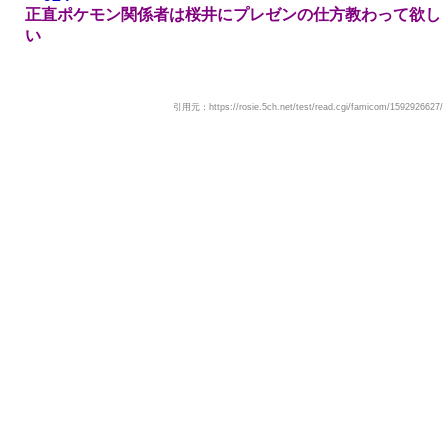
正直ポケモン関係者は桜井にプレゼンの仕方教わって欲し
い
引用元：https://rosie.5ch.net/test/read.cgi/famicom/1592926627/