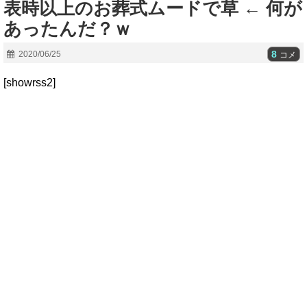
表時以上のお葬式ムードで草 ← 何が
あったんだ？ｗ
8
2020/06/25
コメ
[showrss2]