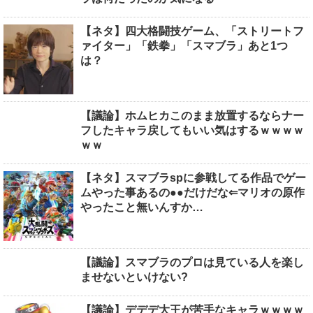
【ネタ】四大格闘技ゲーム、「ストリートフ
ァイター」「鉄拳」「スマブラ」あと1つ
は？
【議論】ホムヒカこのまま放置するならナー
フしたキャラ戻してもいい気はするｗｗｗｗ
ｗｗ
【ネタ】スマブラspに参戦してる作品でゲー
ムやった事あるの●●だけだな⇐マリオの原作
やったこと無いんすか…
【議論】スマブラのプロは見ている人を楽し
ませないといけない?
【議論】デデデ大王が苦手なキャラｗｗｗｗ