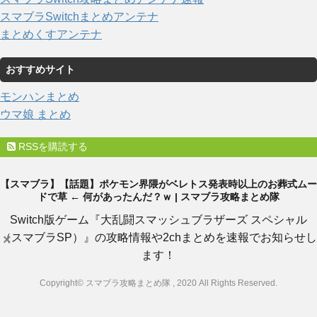
スマブラSwitchまとめアンテナ
まとめくすアンテナ
おすすめサイト
モンハンまとめ
ウマ娘 まとめ
RSSを購読する
【スマブラ】【話題】ポケモン界隈がベレトス発表時以上のお葬式ムー
ドで草 ← 何があったんだ？ｗ | スマブラ攻略まとめ隊
Switch版ゲーム『大乱闘スマッシュブラザーズ スペシャル
（スマブラSP）』の攻略情報や2chまとめを速報でお知らせし
×
ます！
Copyright© スマブラ攻略まとめ隊 , 2020 All Rights Reserved.