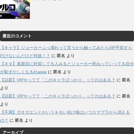
最近のコメント
【キャラ】ジョーカーぶっ壊れって言うから触ってみたらVIP手前すら
行けないんだけど何故！？
に
匿名
より
【ネタ】真面目に対策してる人みるとジョーカー死ねっていってる自分
が恥ずかしくなるわwww
に
匿名
より
【話題】VIPやってて「このキャラばっかり」ってのはある？
に
匿名
より
【話題】VIPやってて「このキャラばっかり」ってのはある？
に
匿名
より
【不満】ガオガエンとかいうキモい化け猫はいつスマブラから消える
の？
に
匿名
より
アーカイブ