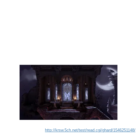
http://krsw.5ch.net/test/read.cgi/ghard/1546251148/