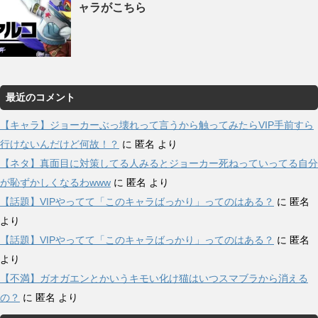
ャラがこちら
最近のコメント
【キャラ】ジョーカーぶっ壊れって言うから触ってみたらVIP手前すら
行けないんだけど何故！？
に
匿名
より
【ネタ】真面目に対策してる人みるとジョーカー死ねっていってる自分
が恥ずかしくなるわwww
に
匿名
より
【話題】VIPやってて「このキャラばっかり」ってのはある？
に
匿名
より
【話題】VIPやってて「このキャラばっかり」ってのはある？
に
匿名
より
【不満】ガオガエンとかいうキモい化け猫はいつスマブラから消える
の？
に
匿名
より