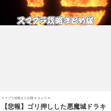
スマブラ攻略まとめ隊
>
キャラ
>
【悲報】ゴリ押しした悪魔城ドラキ