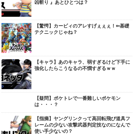
凶斬り 』あとひとつは？
【驚愕】カービィのアレすげぇぇぇ！⇐基礎
テクニックじゃね？
【キャラ】あのキャラ、弱すぎるけど下手に
強化したらこうなるの不憫すぎるｗｗ
【疑問】ポケトレで一番難しいポケモン
は・・・？
【指摘】ヤングリンクって高回転飛び道具フ
レームの少ない攻撃武器判定技なのになんで
使い手少ないの？