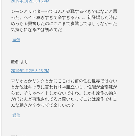
2019年1月2日 3:15 PM
シモンとリヒターってほんと参戦するべきではないと思
った。ヘイト稼ぎすぎて辛すぎるわ…。初登場した時は
めっちゃ興奮したのにここまで参戦してほしくなかった
気持ちになるのは初めてだ…
返信
匿名
より:
2019年1月2日 3:23 PM
マリオとかリンクとかにここはお前の住む世界ではない
とか他社キャラに言われりゃ腹立つし、性能が全部嫌が
らせ、そりゃヘイトしかないですわ。しかも原作の動き
がほとんど再現されてると聞いたってことは原作でもこ
んな動きか？やってて楽しいの？
返信