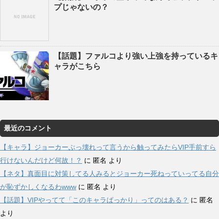
プじゃないの？
【話題】ファルコより強い上強を持っているキ
ャラがこちら
最近のコメント
【キャラ】ジョーカーぶっ壊れって言うから触ってみたらVIP手前すら
行けないんだけど何故！？
に
匿名
より
【ネタ】真面目に対策してる人みるとジョーカー死ねっていってる自分
が恥ずかしくなるわwww
に
匿名
より
【話題】VIPやってて「このキャラばっかり」ってのはある？
に
匿名
より