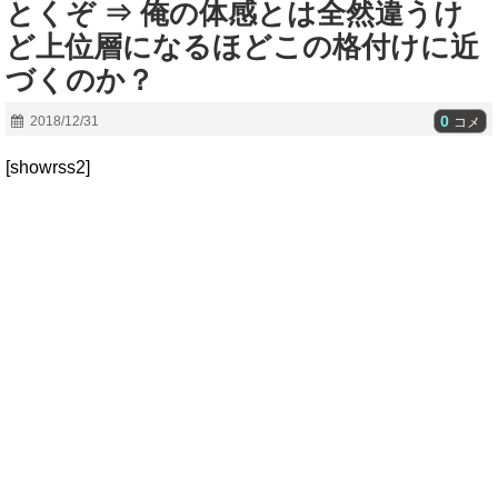
とくぞ ⇒ 俺の体感とは全然違うけ
ど上位層になるほどこの格付けに近
づくのか？
0
2018/12/31
コメ
[showrss2]