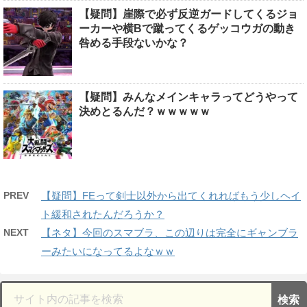
【疑問】崖際で必ず反逆ガードしてくるジョ
ーカーや横Bで蹴ってくるゲッコウガの動き
咎める手段ないかな？
【疑問】みんなメインキャラってどうやって
決めとるんだ？ｗｗｗｗｗ
PREV
【疑問】FEって剣士以外から出てくれればもう少しヘイ
ト緩和されたんだろうか？
NEXT
【ネタ】今回のスマブラ、この辺りは完全にギャンブラ
ーみたいになってるよなｗｗ