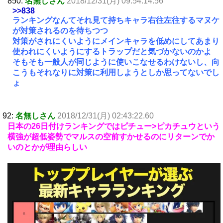
850:
名無しさん
2018/12/31(月) 09:54:14.56
>>838
ランキングなんてそれ見て持ちキャラ右往左往するマヌケ
が対策されるのを待ちつつ
対策がされにくいようにメインキャラを低めにしてあまり
使われにくいようにするトラップだと気づかないのかよ
そもそも一般人が同じように使いこなせるわけないし、向
こうもそれなりに対策に利用しようとしか思ってないでし
ょ
92:
名無しさん
2018/12/31(月) 02:43:22.60
日本の26日付けランキングではピチュー>ピカチュウという
横強が超低姿勢でマルスの空前すかせるのにリターンでか
いのとかが理由らしい