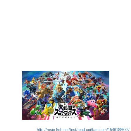
http://rosie.5ch.net/test/read.cgi/famicom/1546188672/