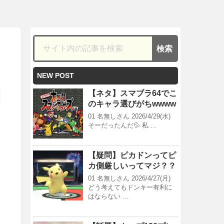
NEW POST
【ネタ】スマブラ64でこ
のキャラ選びがちwwww
01 名無しさん 2026/4/29(水)
そーだったんだ💦 私 …
【疑問】ピカドンってピ
カ側厳しいってマジ？？
01 名無しさん 2026/4/27(月)
どう考えてもドンキー有利に
はならない …