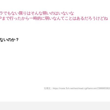
ラでもない限りはそんな弱いのはいないな
VIPまで行ったから一時的に弱いなんてことはあるだろうけどね
かないのか？
引用元：https://rosie.5ch.net/test/read.cgi/famicom/1588995382