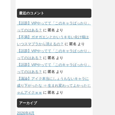
最近のコメント
【話題】VIPやってて「このキャラばっかり」
ってのはある？
に
匿名
より
【不満】ガオガエンとかいうキモい化け猫は
いつスマブラから消えるの？
に
匿名
より
【話題】VIPやってて「このキャラばっかり」
ってのはある？
に
匿名
より
【話題】VIPやってて「このキャラばっかり」
ってのはある？
に
匿名
より
【議論】アイク本当にしょうもないキャラに
成り下がったな ⇒ 生まれ変わってよかったじ
ゃんアイクｗｗ
に
匿名
より
アーカイブ
2026年4月