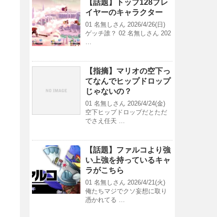
【話題】トップ128プレ
イヤーのキャラクター
01 名無しさん 2026/4/26(日)
ゲッチ誰？ 02 名無しさん 202
…
【指摘】マリオの空下っ
てなんでヒップドロップ
じゃないの？
01 名無しさん 2026/4/24(金)
空下ヒップドロップだとただ
でさえ任天 …
【話題】ファルコより強
い上強を持っているキャ
ラがこちら
01 名無しさん 2026/4/21(火)
俺たちマジでクソ妄想に取り
憑かれてる …