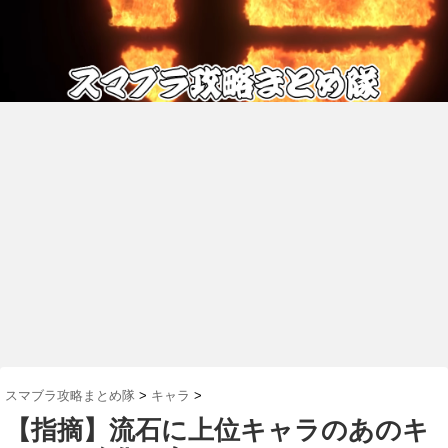
スマブラ攻略まとめ隊
>
キャラ
>
【指摘】流石に上位キャラのあのキ