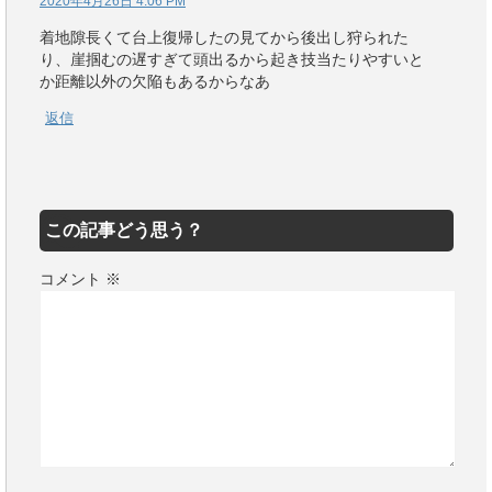
2020年4月26日 4:06 PM
着地隙長くて台上復帰したの見てから後出し狩られた
り、崖掴むの遅すぎて頭出るから起き技当たりやすいと
か距離以外の欠陥もあるからなあ
返信
この記事どう思う？
コメント
※