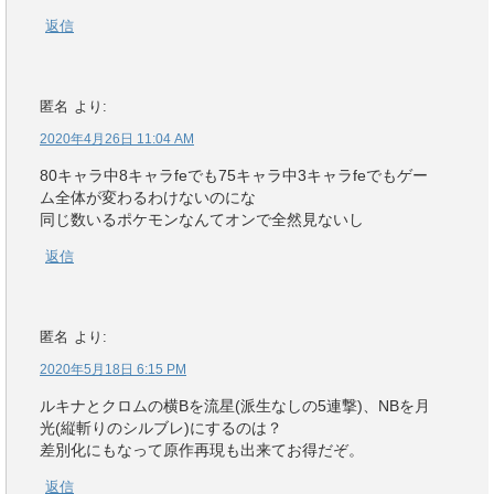
返信
匿名
より:
2020年4月26日 11:04 AM
80キャラ中8キャラfeでも75キャラ中3キャラfeでもゲー
ム全体が変わるわけないのにな
同じ数いるポケモンなんてオンで全然見ないし
返信
匿名
より:
2020年5月18日 6:15 PM
ルキナとクロムの横Bを流星(派生なしの5連撃)、NBを月
光(縦斬りのシルブレ)にするのは？
差別化にもなって原作再現も出来てお得だぞ。
返信