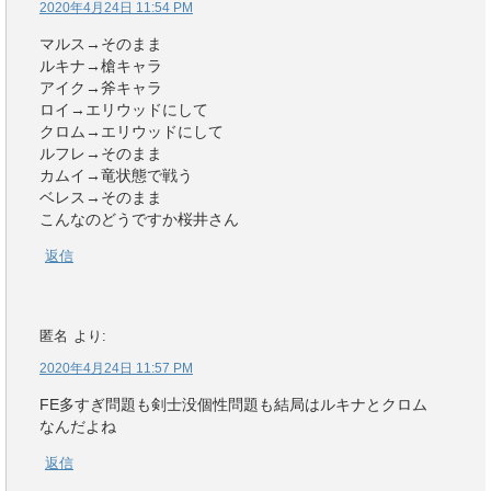
2020年4月24日 11:54 PM
マルス→そのまま
ルキナ→槍キャラ
アイク→斧キャラ
ロイ→エリウッドにして
クロム→エリウッドにして
ルフレ→そのまま
カムイ→竜状態で戦う
ベレス→そのまま
こんなのどうですか桜井さん
返信
匿名
より:
2020年4月24日 11:57 PM
FE多すぎ問題も剣士没個性問題も結局はルキナとクロム
なんだよね
返信