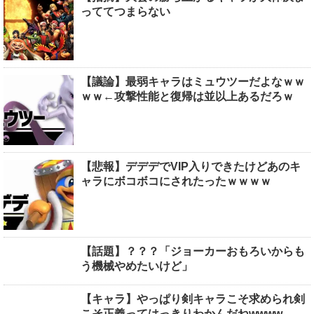
っててつまらない
【議論】最弱キャラはミュウツーだよなｗｗ
ｗｗ←攻撃性能と復帰は並以上あるだろｗ
【悲報】デデデでVIP入りできたけどあのキ
ャラにボコボコにされたったｗｗｗｗ
【話題】？？？「ジョーカーおもろいからも
う機械やめたいけど」
【キャラ】やっぱり剣キャラこそ求められ剣
こそ正義ってはっきりわかんだねwwww