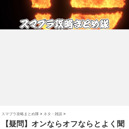
スマブラ攻略まとめ隊
>
ネタ・雑談
>
【疑問】オンならオフならとよく聞