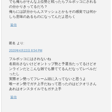
でも俺らがそんな上位勢と戦ったらフルボッコにされる
の分かりきってるだろ？
俺らには訳分からんスマッシュとかもその感覚では何か
しら意味のあるものになってんだよ恐らく
返信
匿名
より:
2020年4月22日 8:54 PM
フルボッコにはされないね
名前出さないけどオントップ勢と予選当たってるけどオ
ンラインだとこんな雑でも勝ててるんだなってレベルだ
ったし
実際オン勢ってフレーム頭に入ってないと思うよ
唯一オン勢でガチ上手だねって思ったのはピクオリさん
あれはオンスタイルでもガチ上手
返信