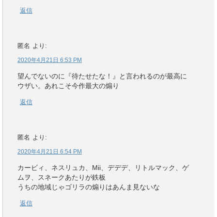
返信
匿名
より:
2020年4月21日 6:53 PM
望んでないのに『待たせたな！』と言われるのが最高に
ウザい。あれこそ今作最大の煽り
返信
匿名
より:
2020年4月21日 6:54 PM
カービィ、ネスリュカ、Mii、デデデ、リトルマック、ゲ
ムヲ、スネークあたりが鉄板
うちの地域じゃゴリラの煽りはあんま見ないな
返信