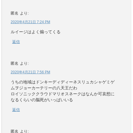
匿名
より:
2020年4月21日 7:24 PM
ルイージはよく煽ってくる
返信
匿名
より:
2020年4月21日 7:56 PM
うちの地域はドンキーディディーネスリュカシャゲミゲ
ムヲジョーカーテリーの八天王だわ
ロイソニッククラウドマリオスネークはなんか可哀想に
なるくらいの脳死がいっぱいいる
返信
匿名
より: