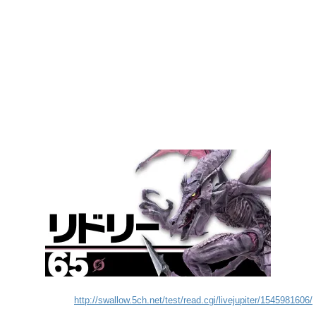
http://swallow.5ch.net/test/read.cgi/livejupiter/1545981606/