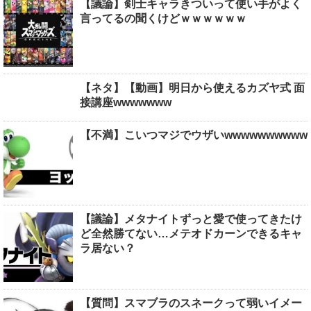
【議論】剣士キャラきついって使い手がよく
言ってるの聞くけどｗｗｗｗｗｗ
【ネタ】【動画】明日から使えるカズヤ式 面
接講座wwwwwww
【不満】こいつマジでウザいwwwwwwwwww
【議論】メタナイトずっと愛で使ってきたけ
ど全然勝てない…メテオドカーンできるキャ
ラ居ない？
【質問】スマブラのスネークって弱いイメー