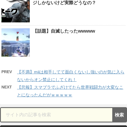
ジしかないけど実際どうなの？
【話題】自滅したったwwwww
PREV
【不満】miiは相手してて面白くないし強いのが気に入ら
ないからオン禁止にしてくれ！
NEXT
【悲報】スマブラでふざけてたら世界戦闘力が大変なこ
とになったんだがｗｗｗｗｗ