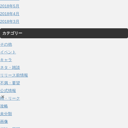
2018年5月
2018年4月
2018年3月
カテゴリー
その他
イベント
キャラ
ネタ・雑談
リリース前情報
不満・要望
公式情報
×
噂・リーク
攻略
未分類
画像