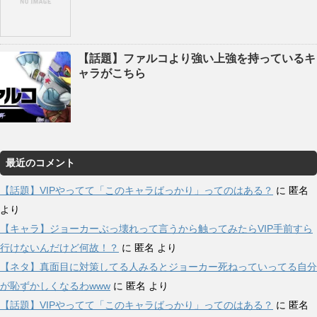
【話題】ファルコより強い上強を持っているキ
ャラがこちら
最近のコメント
【話題】VIPやってて「このキャラばっかり」ってのはある？
に
匿名
より
【キャラ】ジョーカーぶっ壊れって言うから触ってみたらVIP手前すら
行けないんだけど何故！？
に
匿名
より
【ネタ】真面目に対策してる人みるとジョーカー死ねっていってる自分
が恥ずかしくなるわwww
に
匿名
より
【話題】VIPやってて「このキャラばっかり」ってのはある？
に
匿名