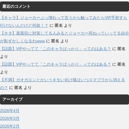
最近のコメント
【キャラ】ジョーカーぶっ壊れって言うから触ってみたらVIP手前すら
行けないんだけど何故！？
に
匿名
より
【ネタ】真面目に対策してる人みるとジョーカー死ねっていってる自分
が恥ずかしくなるわwww
に
匿名
より
【話題】VIPやってて「このキャラばっかり」ってのはある？
に
匿名
より
【話題】VIPやってて「このキャラばっかり」ってのはある？
に
匿名
より
【不満】ガオガエンとかいうキモい化け猫はいつスマブラから消える
の？
に
匿名
より
アーカイブ
2026年4月
2026年3月
2026年2月