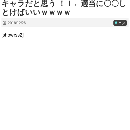
キャラだと思う ！！←適当に〇〇し
とけばいいｗｗｗｗ
8
2018/12/26
コメ
[showrss2]