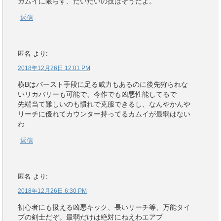
カムイに限らず、だいたいの技はそうだよ。
返信
匿名
より:
2018年12月26日 12:01 PM
横Bはバースト手段に足る威力もあるのに後先狩られな
いリカバリーも可能で、今作でも凶悪性能してるで
先端当て難しいのも慣れで克服できるし、なんやかんや
リーチに優れてカウンター持ってるカムイが最弱はない
わ
返信
匿名
より:
2018年12月26日 6:30 PM
初心者にも扱える凶悪キック、長いリーチ等、万能タイ
プの剣士だぞ。最弱だけは絶対にねえわエアプ