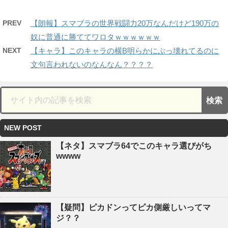
PREV
【朗報】スマブラの世界戦闘力20万なんだけど190万の
奴に普通に勝ててワロタｗｗｗｗｗｗ
NEXT
【キャラ】このキャラの横B明らかにぶっ壊れてるのに
文句言われないのなんなん？？？？
NEW POST
【ネタ】スマブラ64でこのキャラ選びがち
wwww
【疑問】ピカドンってピカ側厳しいってマ
ジ？？