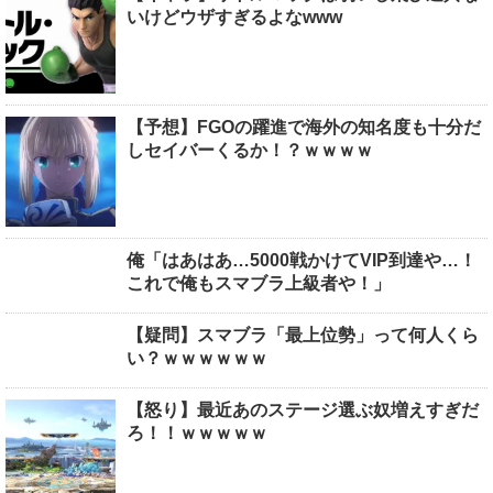
いけどウザすぎるよなwww
【予想】FGOの躍進で海外の知名度も十分だ
しセイバーくるか！？ｗｗｗｗ
俺「はあはあ…5000戦かけてVIP到達や…！
これで俺もスマブラ上級者や！」
【疑問】スマブラ「最上位勢」って何人くら
い？ｗｗｗｗｗｗ
【怒り】最近あのステージ選ぶ奴増えすぎだ
ろ！！ｗｗｗｗｗ