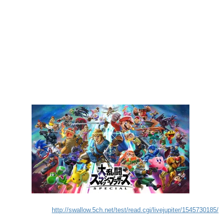
http://swallow.5ch.net/test/read.cgi/livejupiter/1545730185/